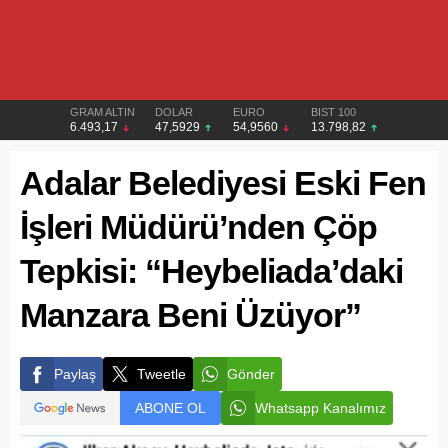
GRAM ALTIN
DOLAR
EURO
BIST 100
6.493,17
47,5929
54,9560
13.798,82
Adalar Belediyesi Eski Fen
İşleri Müdürü’nden Çöp
Tepkisi: “Heybeliada’daki
Manzara Beni Üzüyor”
Paylaş
Tweetle
Gönder
ABONE OL
Whatsapp Kanalımız