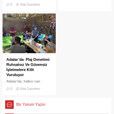
askeri okul binasının
0
Ada Gazetesi
çatısında, tamirat
çalışmaları sırasında yangın
çıktı. Gökyüzünü kaplayan
yoğun duman paniğe neden
olurken, itfaiye ekipleri
yangına hızla müdahale etti.
Adalar’da Plaj Denetimi:
Ruhsatsız Ve Güvensiz
İşletmelere Kilit
Vuruluyor
Adalar'da, halkın can
güvenliğini sağlamak ve
0
Ada Gazetesi
haksız işgallerin önüne
geçmek amacıyla geniş
çaplı bir denetim
Bir Yorum Yazın
operasyonu başlatıldı.