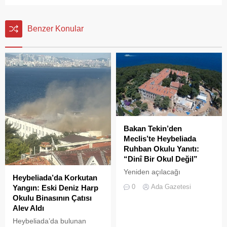
Benzer Konular
Bakan Tekin’den
Meclis’te Heybeliada
Ruhban Okulu Yanıtı:
“Dinî Bir Okul Değil”
Yeniden açılacağı
Heybeliada’da Korkutan
iddialarıyla son dönemde
0
Ada Gazetesi
Yangın: Eski Deniz Harp
kamuoyunda sıkça tartışılan
Okulu Binasının Çatısı
Heybeliada Ruhban Okulu,
Alev Aldı
TBMM gündemine taşındı
Heybeliada’da bulunan