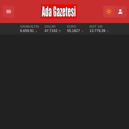
GRAM ALTIN
DOLAR
EURO
BIST 100
6.659,91
47,7162
55,1827
13.779,39