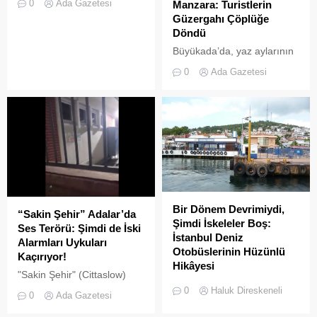
0
Ada Gazetesi
Manzara: Turistlerin
olan Adalar ilçesinde,
Güzergahı Çöplüğe
gayrimenkul piyasasındaki
Döndü
hareketlilik dikkat çekiyor.
Büyükada’da, yaz aylarının
gelmesiyle birlikte artan
0
Ada Gazetesi
ziyaretçi yoğunluğu, temizlik
ve çöp toplama
hizmetlerindeki aksaklıkları
bir kez daha gözler önüne
serdi.
Bir Dönem Devrimiydi,
“Sakin Şehir” Adalar’da
Şimdi İskeleler Boş:
Ses Terörü: Şimdi de İski
İstanbul Deniz
Alarmları Uykuları
Otobüslerinin Hüzünlü
Kaçırıyor!
Hikâyesi
"Sakin Şehir" (Cittaslow)
2000’li yılların başında
adayı olan İstanbul’un incisi
0
Haluk Direskeneli
0
Ada Gazetesi
İstanbul’da deniz ulaşımı,
Adalar'da gürültü kirliliği
sadece bir seyahat aracı
bitmek bilmiyor.