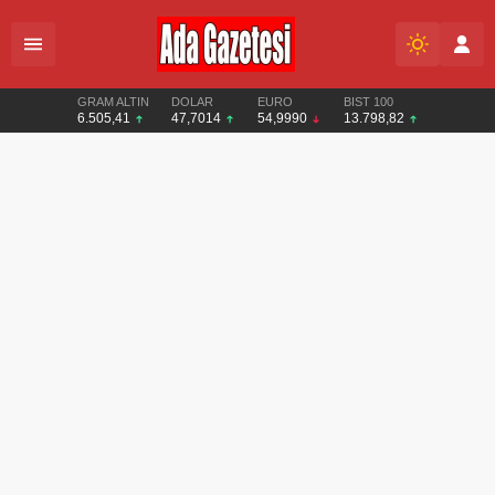
GRAM ALTIN
DOLAR
EURO
BIST 100
6.505,41
47,7014
54,9990
13.798,82