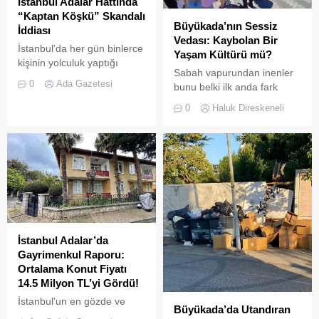
İstanbul Adalar Hattında
“Kaptan Köşkü” Skandalı
Büyükada’nın Sessiz
İddiası
Vedası: Kaybolan Bir
İstanbul'da her gün binlerce
Yaşam Kültürü mü?
kişinin yolculuk yaptığı
Sabah vapurundan inenler
Adalar hattında kaydedilen
0
Ada Gazetesi
bunu belki ilk anda fark
görüntüler "bu kadarına da
etmeyebilir. Ama
pes" dedirtti
0
Haluk Direskeneli
Büyükada’yı elli, altmış yıldır
tanıyanlar bilir; adanın sesi
ve adımları değişti
İstanbul Adalar’da
Gayrimenkul Raporu:
Ortalama Konut Fiyatı
14.5 Milyon TL’yi Gördü!
İstanbul'un en gözde ve
Büyükada’da Utandıran
tarihi lokasyonlarından biri