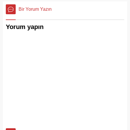
değil; Adalar ile kent
Bir Yorum Yazın
merkezi arasında kurulan
tıkır tıkır işleyen, prestijli ve
konforlu güvenli bir yaşam
Yorum yapın
ritmiydi.