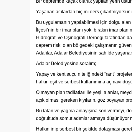
Bir depremde kaçak olarak yapılan yerin üstün
Yaşanan acılardan hiç mi ders çıkartmıyorsun
Bu uygulamanın yapılabilmesi için dolgu alan i
İlçesi’nin bir imar planı yok, bırakın imar pla
Hidrografi ve Oşinografi Derneği tarafından da 
deprem riski olan bölgedeki çalışmanın güvenli
Adalılar, Adalar Belediyesinin sahilde yaşanan b
Adalar Belediyesine soralım;
Yapay ve kent suçu niteliğindeki “rant” projeler
halkın eşit ve serbest kullanımına açmayı d
Olmayan plan tadilatları ile yeşil alanlar, me
açık olması gereken kıyıların, göz boyayan 
Bu talan ve yağma anlayışına son vermeyi, doğ
doğrultuda somut adımlar atmaya düşünüyor
Halkın inip serbest bir şekilde dolaşması gerek