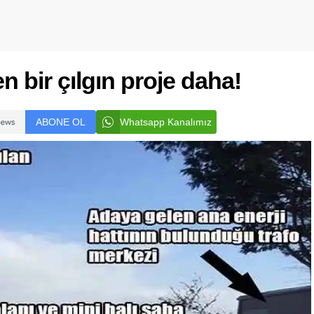
n bir çılgın proje daha!
ABONE OL
Whatsapp Kanalımız