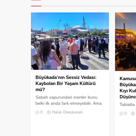
Büyükada’nın Sessiz Vedası:
Kamusal
Kaybolan Bir Yaşam Kültürü
Büyükad
mü?
Kıyı Ku
Düşünc
Sabah vapurundan inenler bunu
belki ilk anda fark etmeyebilir. Ama
Tabiatta
Büyükada’yı elli, altmış yıldır
da boşlu
0
Haluk Direskeneli
0
tanıyanlar bilir; adanın sesi ve
kalmaz; 
adımları değişti
süre son
doldurul