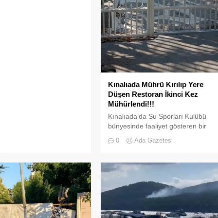
Kınalıada Mührü Kırılıp Yere
Düşen Restoran İkinci Kez
Mühürlendi!!!
Kınalıada’da Su Sporları Kulübü
bünyesinde faaliyet gösteren bir
restoran, ruhsat usulsüzlüğü ve
0
Ada Gazetesi
adres uyuşmazlığı gerekçesiyle
Adalar Belediyesi tarafından
mühürlendi.