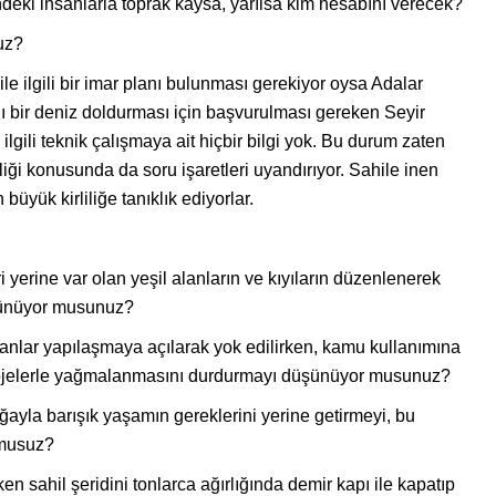
deki insanlarla toprak kaysa, yarılsa kim hesabını verecek?
uz?
le ilgili bir imar planı bulunması gerekiyor oysa Adalar
nını bir deniz doldurması için başvurulması gereken Seyir
ilgili teknik çalışmaya ait hiçbir bilgi yok. Bu durum zaten
ği konusunda da soru işaretleri uyandırıyor. Sahile inen
üyük kirliliğe tanıklık ediyorlar.
i yerine var olan yeşil alanların ve kıyıların düzenlenerek
üşünüyor musunuz?
ydanlar yapılaşmaya açılarak yok edilirken, kamu kullanımına
projelerle yağmalanmasını durdurmayı düşünüyor musunuz?
ayla barışık yaşamın gereklerini yerine getirmeyi, bu
 musuz?
en sahil şeridini tonlarca ağırlığında demir kapı ile kapatıp