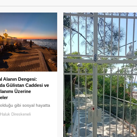
 Alanın Dengesi:
a Gülistan Caddesi ve
llanımı Üzerine
eler
 olduğu gibi sosyal hayatta
klar uzun süre karşılıksız
Haluk Direskeneli
boşaltılan her alan, kısa
ra yeni biçimlerle
maya adaydır.