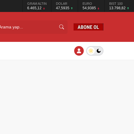
GRAM ALTIN
DOLAR
EURO
BIST 100
6.465,12
47,5935
54,9385
13.798,82