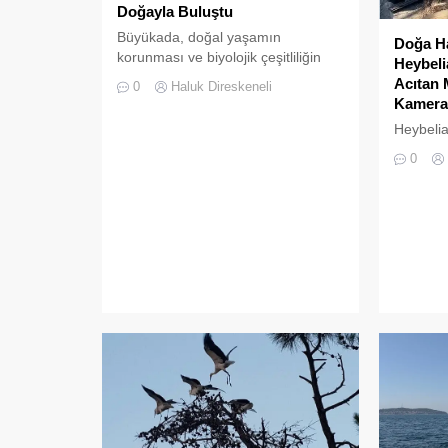
Doğayla Buluştu
Büyükada, doğal yaşamın
Doğa Ha
korunması ve biyolojik çeşitliliğin
Heybeli
zenginleştirilmesine yönelik önemli
Acıtan 
0
Haluk Direskeneli
bir uygulamaya daha ev sahipliği
Kameras
yapıyor. Tarım ve Orman Bakanlığı
Heybelia
Doğa Koruma ve Milli Parklar
Koyu, du
(DKMP) Genel Müdürlüğü
0
eksikliğ
tarafından Polonezköy Sülün
güzelliği
Üretim İstasyonu’nda yetiştirilen
köşesini
yüzlerce sülün, Temmuz 2026’da
vatanda
Büyükada’nın ormanlık alanlarında
saniye y
doğal yaşama bırakıldı. Projenin
kucaklaşt
temel amacı, hem sülün
almak iç
popülasyonunu...
Çamlima
manzaras
andıran 
vatandaş