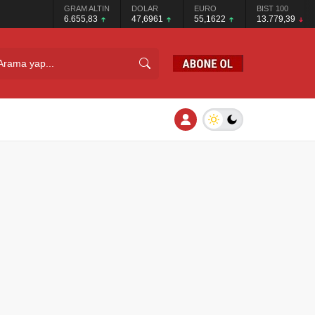
GRAM ALTIN
DOLAR
EURO
BIST 100
6.655,83
47,6961
55,1622
13.779,39