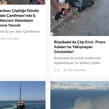
rikası Çöplüğe Döndü:
ada Çamlimanı’nda İç
Manzara Vatandaşın
ına Yansıdı
da’da yer alan Çamlimanı
yarsızlık ve hizmet
Ada Gazetesi
inin kurbanı oldu. Doğal
Büyükada’da Çöp Krizi: Prens
yle bilinen koyun her
Adaları’na Yakışmayan
n çöple dolduğu o anlar, bir
Görüntüler!
şın kamerasına saniye
Büyükada’da sokak aralarında
ansıdı. Yeşille mavinin
toplanmayan ve biriken çöpler
ığı, İstanbulluların nefes
vatandaşların tepkisine neden
0
Ada Gazetesi
in akın ettiği Heybeliada
oluyor.Özellikle yaz aylarında hem
nı, bugünlerde eşsiz
yerli hem de yabancı turistlerin
ıyla değil, çevre felaketini
akınına uğrayan Büyükada’da,
kirliliğiyle gündemde. Bir
çevre temizliği konusunda yaşanan
 tarafından...
aksaklıklar adeta pes dedirtti.
Adanın tarihi ve doğal güzellikleriyl
süslü sokaklarından yansıyan son
görüntüler, çevre sağlığı açısından