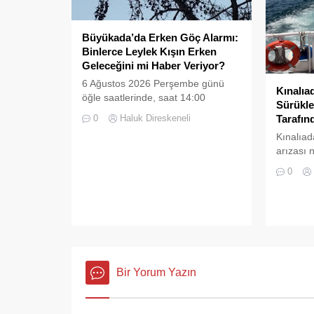
Büyükada’da Erken Göç Alarmı:
Binlerce Leylek Kışın Erken
Geleceğini mi Haber Veriyor?
6 Ağustos 2026 Perşembe günü
Kınalıa
öğle saatlerinde, saat 14:00
Sürükle
sularında Büyükada semalarında
Tarafın
0
Haluk Direskeneli
doğanın en görkemli görsel
Kınalıad
şölenlerinden biri yaşandı.
arızası 
kalan bi
0
Müdürlü
zamanın
kurtarıld
Bir Yorum Yazın