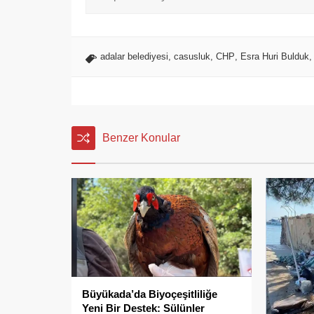
adalar belediyesi
,
casusluk
,
CHP
,
Esra Huri Bulduk
Benzer Konular
Büyükada’da Biyoçeşitliliğe
Yeni Bir Destek: Sülünler