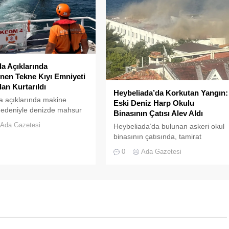
tehlike çanlarının çaldığını
gösteriyor. Çöpler Konteynerlere
Sığmıyor,...
da Açıklarında
nen Tekne Kıyı Emniyeti
dan Kurtarıldı
Heybeliada’da Korkutan Yangın:
a açıklarında makine
Eski Deniz Harp Okulu
nedeniyle denizde mahsur
Binasının Çatısı Alev Aldı
r tekne, Kıyı Emniyeti Genel
Ada Gazetesi
Heybeliada’da bulunan askeri okul
ğü (KEGM) ekiplerinin
binasının çatısında, tamirat
da müdahalesiyle
çalışmaları sırasında yangın çıktı.
ı.
0
Ada Gazetesi
Gökyüzünü kaplayan yoğun duman
paniğe neden olurken, itfaiye
ekipleri yangına hızla müdahale
etti.