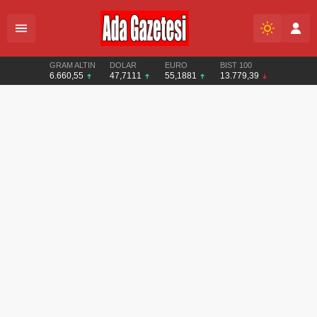
GRAM ALTIN
DOLAR
EURO
BIST 100
6.660,55
47,7111
55,1881
13.779,39