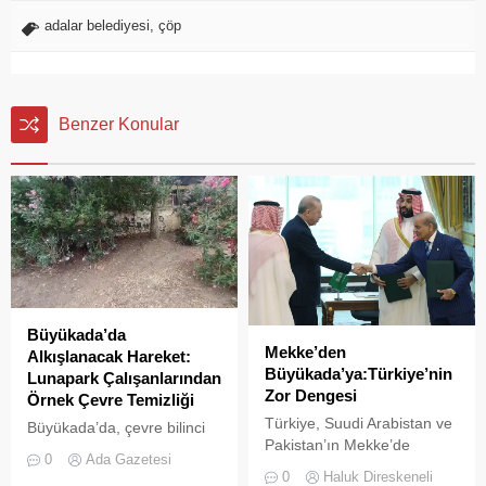
adalar belediyesi
,
çöp
Benzer Konular
Büyükada’da
Mekke’den
Alkışlanacak Hareket:
Büyükada’ya:Türkiye’nin
Lunapark Çalışanlarından
Zor Dengesi
Örnek Çevre Temizliği
Türkiye, Suudi Arabistan ve
Büyükada’da, çevre bilinci
Pakistan’ın Mekke’de
ve doğa sevgisi adına
0
Ada Gazetesi
imzaladığı Ortak Savunma
yüzleri güldüren bir olay
0
Haluk Direskeneli