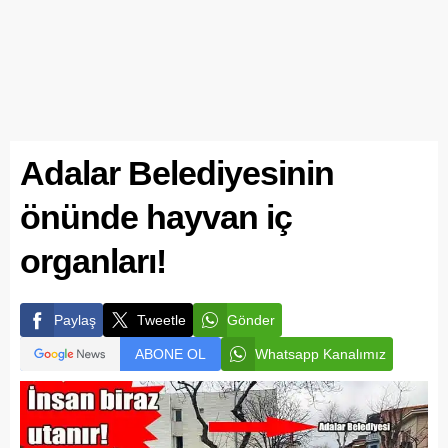
Adalar Belediyesinin
önünde hayvan iç
organları!
Paylaş
Tweetle
Gönder
ABONE OL
Whatsapp Kanalımız