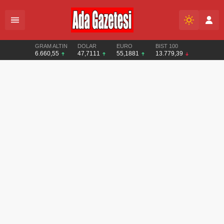
GRAM ALTIN
DOLAR
EURO
BIST 100
6.660,55
47,7111
55,1881
13.779,39