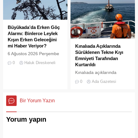
uğrayan Büyükada’da,
için akın ettiği Heybeliada
çevre temizliği konusunda
Çamlimanı, bugünlerde
yaşanan aksaklıklar adeta
eşsiz manzarasıyla değil,
pes dedirtti. Adanın tarihi ve
çevre felaketini andıran
doğal güzellikleriyle süslü
Büyükada’da Erken Göç
kirliliğiyle gündemde. Bir
sokaklarından yansıyan son
Alarmı: Binlerce Leylek
vatandaş tarafından...
görüntüler, çevre sağlığı
Kışın Erken Geleceğini
açısından tehlike çanlarının
mi Haber Veriyor?
Kınalıada Açıklarında
çaldığını gösteriyor. Çöpler
Sürüklenen Tekne Kıyı
6 Ağustos 2026 Perşembe
Konteynerlere Sığmıyor,...
Emniyeti Tarafından
günü öğle saatlerinde, saat
0
Haluk Direskeneli
Kurtarıldı
14:00 sularında Büyükada
semalarında doğanın en
Kınalıada açıklarında
görkemli görsel
makine arızası nedeniyle
0
Ada Gazetesi
şölenlerinden biri yaşandı.
denizde mahsur kalan bir
tekne, Kıyı Emniyeti Genel
Müdürlüğü (KEGM)
Bir Yorum Yazın
ekiplerinin zamanında
müdahalesiyle kurtarıldı.
Yorum yapın