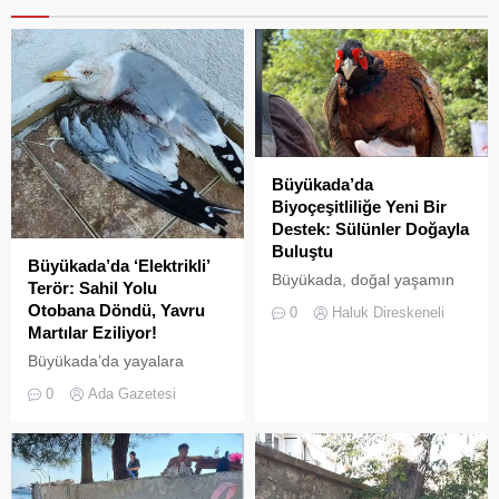
Büyükada’da
Biyoçeşitliliğe Yeni Bir
Destek: Sülünler Doğayla
Buluştu
Büyükada’da ‘Elektrikli’
Büyükada, doğal yaşamın
Terör: Sahil Yolu
korunması ve biyolojik
Otobana Döndü, Yavru
0
Haluk Direskeneli
çeşitliliğin
Martılar Eziliyor!
zenginleştirilmesine yönelik
Büyükada’da yayalara
önemli bir uygulamaya daha
ayrılan sahil şeridi, kural
ev sahipliği yapıyor. Tarım
0
Ada Gazetesi
tanımaz elektrikli araç
ve Orman Bakanlığı Doğa
sürücüleri yüzünden adeta
Koruma ve Milli Parklar
ölüm yoluna dönüştü.
(DKMP) Genel Müdürlüğü
Denetimsizliğin ve aşırı
tarafından Polonezköy
hızın son kurbanları ise