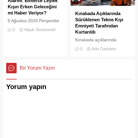
Alarmı: Binlerce Leylek
görüntüler, çevre sağlığı
Kışın Erken Geleceğini
açısından tehlike çanlarının
mi Haber Veriyor?
Kınalıada Açıklarında
çaldığını gösteriyor. Çöpler
Sürüklenen Tekne Kıyı
6 Ağustos 2026 Perşembe
Konteynerlere Sığmıyor,...
Emniyeti Tarafından
günü öğle saatlerinde, saat
0
Haluk Direskeneli
Kurtarıldı
14:00 sularında Büyükada
semalarında doğanın en
Kınalıada açıklarında
görkemli görsel
makine arızası nedeniyle
0
Ada Gazetesi
şölenlerinden biri yaşandı.
denizde mahsur kalan bir
tekne, Kıyı Emniyeti Genel
Müdürlüğü (KEGM)
Bir Yorum Yazın
ekiplerinin zamanında
müdahalesiyle kurtarıldı.
Yorum yapın