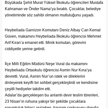
Büyükada Şehit Murat Yüksel İlkokulu öğrencileri Mustafa
Kahraman ve Önder Nama’ya bıraktı. Çocuklar, belediye
yönetiminde söz sahibi olmanın mutluluğunu yaşadı.
Heybeliada Garnizon Komutanı Deniz Albay Can Kemal
Güven, makamını Heybeliada İlkokulu öğrencisi Mehmet
Arif Kıran’a emanet etti. Minik komutan, görevini
ciddiyetle yerine getirdi.
İlçe Milli Eğitim Müdürü Neşe Vural da makamını
Heybeliada Ortaokulu öğrencisi Asmin Nur Kına’ya
devretti. Vural, Asmin Nur’un istek ve dileklerini
dinleyerek keyifli bir sohbet gerçekleştirdi ve kendisine
çeşitli hediyeler takdim etti.
Adalar’da gerçekleşen bu anlamlı devir teslim törenleri,
23 Nisan’ın ruhuna yakışır bir şekilde çocuklara
sorumluluk bilinci aşılarken, bayram coşkusunu doruğa