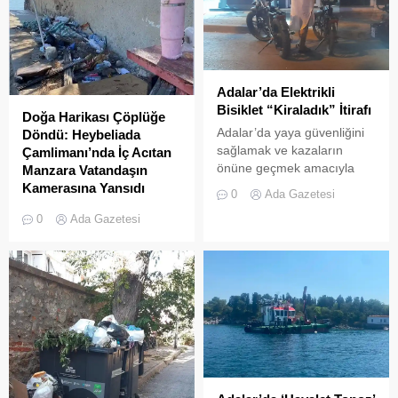
Adalar’da Elektrikli
Bisiklet “Kiraladık” İtirafı
Doğa Harikası Çöplüğe
Adalar’da yaya güvenliğini
Döndü: Heybeliada
sağlamak ve kazaların
Çamlimanı’nda İç Acıtan
önüne geçmek amacıyla
Manzara Vatandaşın
getirilen “elektrikli bisiklet
Kamerasına Yansıdı
0
Ada Gazetesi
kiralama yasağı” adeta hiçe
Heybeliada’da yer alan
0
Ada Gazetesi
sayılıyor. Kameralara
Çamlimanı Koyu,
yansıyan son görüntüler,
duyarsızlık ve hizmet
yasağın delindiğini ve
eksikliğinin kurbanı oldu.
denetimlerin yetersiz
Doğal güzelliğiyle bilinen
kaldığını bir kez daha gözler
koyun her köşesinin çöple
önüne serdi. Adalar’da
dolduğu o anlar, bir
UKOME (Ulaşım
vatandaşın kamerasına
Koordinasyon Merkezi)
saniye saniye yansıdı.
kararları doğrultusunda
Yeşille mavinin kucaklaştığı,
ticari amaçlı elektrikli bisiklet
İstanbulluların nefes almak