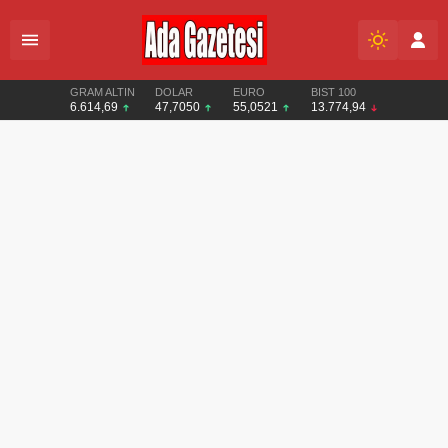
GRAM ALTIN
DOLAR
EURO
BIST 100
6.614,69
47,7050
55,0521
13.774,94