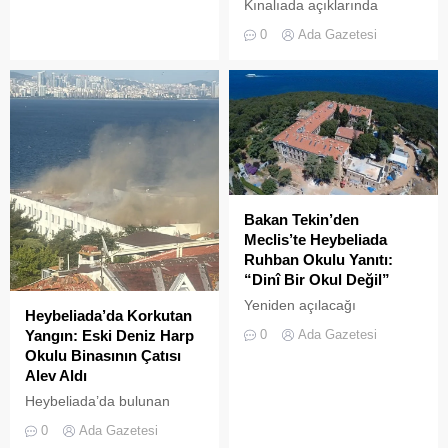
semalarında doğanın en
Kınalıada açıklarında
görkemli görsel
makine arızası nedeniyle
0
Ada Gazetesi
şölenlerinden biri yaşandı.
denizde mahsur kalan bir
tekne, Kıyı Emniyeti Genel
Müdürlüğü (KEGM)
ekiplerinin zamanında
müdahalesiyle kurtarıldı.
Bakan Tekin’den
Meclis’te Heybeliada
Ruhban Okulu Yanıtı:
“Dinî Bir Okul Değil”
Yeniden açılacağı
Heybeliada’da Korkutan
iddialarıyla son dönemde
0
Ada Gazetesi
Yangın: Eski Deniz Harp
kamuoyunda sıkça tartışılan
Okulu Binasının Çatısı
Heybeliada Ruhban Okulu,
Alev Aldı
TBMM gündemine taşındı
Heybeliada’da bulunan
askeri okul binasının
0
Ada Gazetesi
çatısında, tamirat