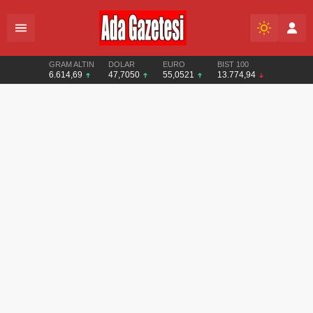
GRAM ALTIN
DOLAR
EURO
BIST 100
6.614,69
47,7050
55,0521
13.774,94