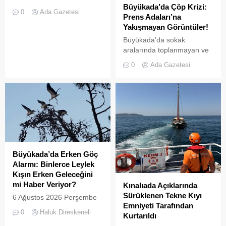
Büyükada’da Çöp Krizi:
Heybeliada’da yer alan
0
Ada Gazetesi
Prens Adaları’na
Çamlimanı Koyu,
Yakışmayan Görüntüler!
duyarsızlık ve hizmet
eksikliğinin kurbanı oldu.
Büyükada’da sokak
Doğal güzelliğiyle bilinen
aralarında toplanmayan ve
koyun her köşesinin çöple
biriken çöpler vatandaşların
0
Ada Gazetesi
dolduğu o anlar, bir
tepkisine neden
vatandaşın kamerasına
oluyor.Özellikle yaz
saniye saniye yansıdı.
aylarında hem yerli hem de
Yeşille mavinin kucaklaştığı,
yabancı turistlerin akınına
İstanbulluların nefes almak
uğrayan Büyükada’da,
için akın ettiği Heybeliada
çevre temizliği konusunda
Çamlimanı, bugünlerde
yaşanan aksaklıklar adeta
eşsiz manzarasıyla değil,
pes dedirtti. Adanın tarihi ve
çevre felaketini andıran
doğal güzellikleriyle süslü
Büyükada’da Erken Göç
kirliliğiyle gündemde. Bir
sokaklarından yansıyan son
Alarmı: Binlerce Leylek
vatandaş tarafından...
görüntüler, çevre sağlığı
Kışın Erken Geleceğini
açısından tehlike çanlarının
mi Haber Veriyor?
Kınalıada Açıklarında
çaldığını gösteriyor. Çöpler
Sürüklenen Tekne Kıyı
6 Ağustos 2026 Perşembe
Konteynerlere Sığmıyor,...
Emniyeti Tarafından
günü öğle saatlerinde, saat
0
Haluk Direskeneli
Kurtarıldı
14:00 sularında Büyükada