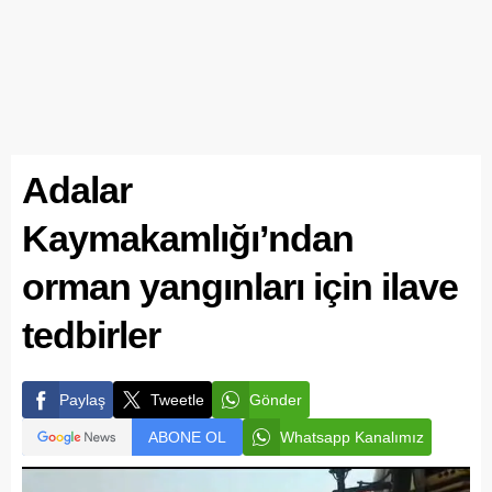
Adalar
Kaymakamlığı’ndan
orman yangınları için ilave
tedbirler
Paylaş
Tweetle
Gönder
ABONE OL
Whatsapp Kanalımız