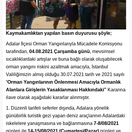
Kaymakamlıktan yapılan basın duyurusu şöyle;
Adalar İlçesi Orman Yangınlarıyla Mücadele Komisyonu
tarafından,
04.08.2021 Çarşamba günü
, mevsimsel
sıcaklıklardaki artışlar ve buna bağlı olarak oluşabilecek
orman yangını riskini azaltmak amacıyla, İstanbul
Valiliğimizin almış olduğu 30.07.2021 tarih ve 2021 sayılı
“
Orman Yangınlarının Önlenmesi Amacıyla Ormanlık
Alanlara Girişlerin Yasaklanması Hakkındaki”
Kararına
ilave olarak aşağıdaki kararlar alınmıştır.
Düzenli tarifeli seferler dışında, Adalara yönelik
günübirlik turistik gezi yapan deniz araçlarının Adalardaki
iskelelere yanaşmasına ve bağlanmasına
7-8/08/2021
günleri ile
14-15/08/2021 (Cumartesi/Pazar)
günleri ve