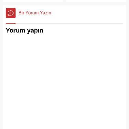
çalışmaları sırasında yangın
çıktı. Gökyüzünü kaplayan
Bir Yorum Yazın
yoğun duman paniğe neden
olurken, itfaiye ekipleri
yangına hızla müdahale etti.
Yorum yapın