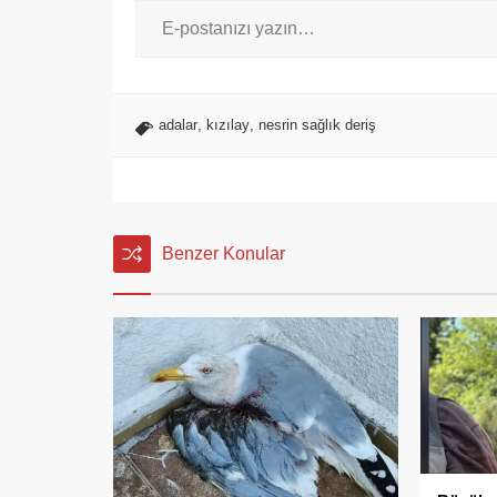
adalar
,
kızılay
,
nesrin sağlık deriş
Benzer Konular