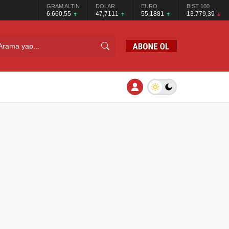
GRAM ALTIN
DOLAR
EURO
BIST 100
6.660,55
47,7111
55,1881
13.779,39