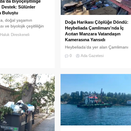
a’da Biyoçeşitliliğe
r Destek: Sülünler
 Buluştu
a, doğal yaşamın
Doğa Harikası Çöplüğe Döndü:
 ve biyolojik çeşitliliğin
Heybeliada Çamlimanı’nda İç
ştirilmesine yönelik önemli
Acıtan Manzara Vatandaşın
Haluk Direskeneli
lamaya daha ev sahipliği
Kamerasına Yansıdı
 Tarım ve Orman Bakanlığı
Heybeliada’da yer alan Çamlimanı
uma ve Milli Parklar
Koyu, duyarsızlık ve hizmet
Genel Müdürlüğü
0
Ada Gazetesi
eksikliğinin kurbanı oldu. Doğal
an Polonezköy Sülün
güzelliğiyle bilinen koyun her
stasyonu’nda yetiştirilen
köşesinin çöple dolduğu o anlar, bir
e sülün, Temmuz 2026’da
vatandaşın kamerasına saniye
’nın ormanlık alanlarında
saniye yansıdı. Yeşille mavinin
şama bırakıldı. Projenin
kucaklaştığı, İstanbulluların nefes
macı, hem sülün
almak için akın ettiği Heybeliada
yonunu...
Çamlimanı, bugünlerde eşsiz
manzarasıyla değil, çevre felaketini
andıran kirliliğiyle gündemde. Bir
vatandaş tarafından...