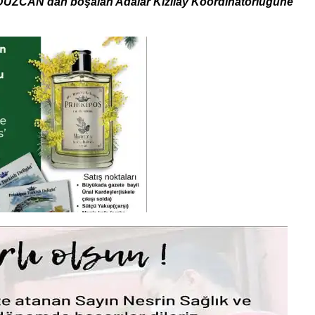
m DÜZCAN’dan boşalan Adalar Kızılay Koordinatörlüğüne