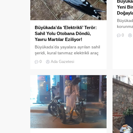
Büyükad
Yeni Bi
Doğayla
Büyükad
korunması
Büyükada’da ‘Elektrikli’ Terör:
zenginle
Sahil Yolu Otobana Döndü,
0
bir uygu
Yavru Martılar Eziliyor!
yapıyor.
Büyükada’da yayalara ayrılan sahil
Doğa Kor
şeridi, kural tanımaz elektrikli araç
(DKMP) 
sürücüleri yüzünden adeta ölüm
0
Ada Gazetesi
tarafınd
yoluna dönüştü. Denetimsizliğin ve
Üretim İ
aşırı hızın son kurbanları ise
yüzlerc
beslenmek için sahile inen yavru
Büyükada
martılar oldu. Adada yaşayan
doğal ya
gönüllü bir avukatın çabalarıyla
temel a
yargıya taşınan olaylar, adalardaki
popülas
denetim zafiyetini bir kez daha
gözler önüne serdi. Denizlerdeki
biyoçeşitliliğin insan...