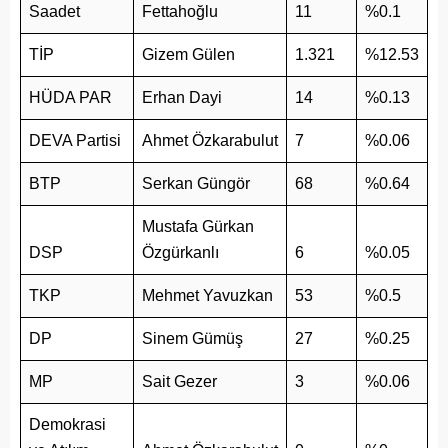
Saadet
Fettahoğlu
11
%0.1
TİP
Gizem Gülen
1.321
%12.53
HÜDA PAR
Erhan Dayi
14
%0.13
DEVA Partisi
Ahmet Özkarabulut
7
%0.06
BTP
Serkan Güngör
68
%0.64
Mustafa Gürkan
DSP
Özgürkanlı
6
%0.05
TKP
Mehmet Yavuzkan
53
%0.5
DP
Sinem Gümüş
27
%0.25
MP
Sait Gezer
3
%0.06
Demokrasi