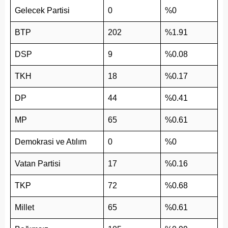
Gelecek Partisi
0
%0
BTP
202
%1.91
DSP
9
%0.08
TKH
18
%0.17
DP
44
%0.41
MP
65
%0.61
Demokrasi ve Atılım
0
%0
Vatan Partisi
17
%0.16
TKP
72
%0.68
Millet
65
%0.61