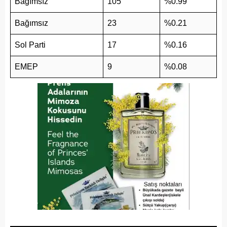
Bağımsız
105
%0.99
Bağımsız
23
%0.21
Sol Parti
17
%0.16
EMEP
9
%0.08