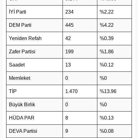
İYİ Parti
234
%2.22
DEM Parti
445
%4.22
Yeniden Refah
42
%0.39
Zafer Partisi
199
%1.86
Saadet
13
%0.12
Memleket
0
%0
TİP
1.470
%13.96
Büyük Birlik
0
%0
HÜDA PAR
8
%0.13
DEVA Partisi
9
%0.08