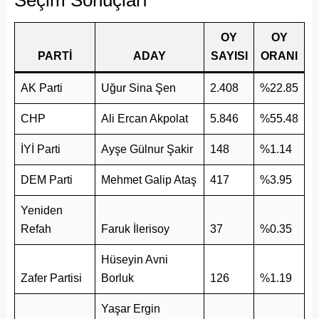
OY
OY
PARTİ
ADAY
SAYISI
ORANI
AK Parti
Uğur Sina Şen
2.408
%22.85
CHP
Ali Ercan Akpolat
5.846
%55.48
İYİ Parti
Ayşe Gülnur Şakir
148
%1.14
DEM Parti
Mehmet Galip Ataş
417
%3.95
Yeniden
Refah
Faruk İlerisoy
37
%0.35
Hüseyin Avni
Zafer Partisi
Borluk
126
%1.19
Yaşar Ergin