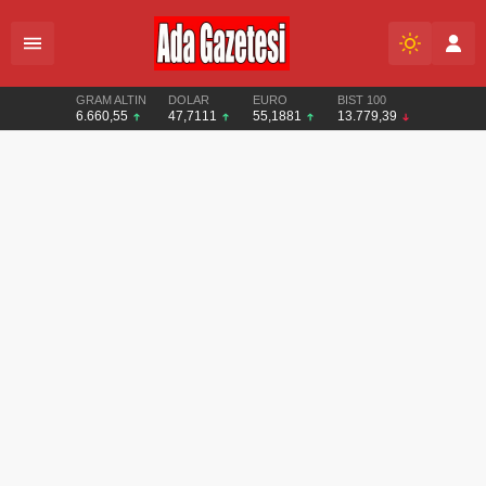
GRAM ALTIN
DOLAR
EURO
BIST 100
6.660,55
47,7111
55,1881
13.779,39