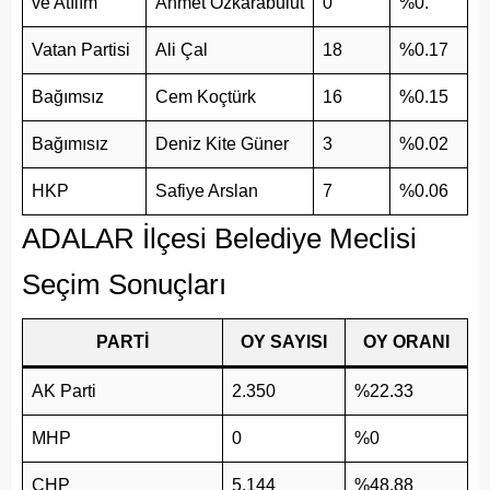
ve Atılım
Ahmet Özkarabulut
0
%0.
Vatan Partisi
Ali Çal
18
%0.17
Bağımsız
Cem Koçtürk
16
%0.15
Bağımısız
Deniz Kite Güner
3
%0.02
HKP
Safiye Arslan
7
%0.06
ADALAR İlçesi Belediye Meclisi
Seçim Sonuçları
PARTİ
OY SAYISI
OY ORANI
AK Parti
2.350
%22.33
MHP
0
%0
CHP
5.144
%48.88