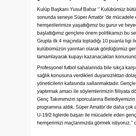
Kulüp Başkanı Yusuf Bahar ‘’ Kulübümüz bütün
sonunda seneye Süper Amatör ’de mücadele ed
hemşerilerimize yaşattığımız bu gurur ve heye
başlattığımız gençlere önem politikamızı bu s
Grupta ilk 4 maçında topladığı 10 puanla ligi l
kulübümüzün yarınları olarak gördüğümüz gençl
tamamlayarak kupayı kazanacakları konusund
Profesyonel futbol sahalarında bile sıkça karş
sağlık konusuna verdikleri duyarsızlıktan dolayı
yöneticilerin kafasında sallanmaktadır. Gençler
yaptırmak amacı ile söylemlerimizin fiiliyata 
Genç Takımımızın sporcularına Belediyemizin 
programına aldık. Süper Amatör’de daha çok a
U-19/2 liglerde başarı ile mücadele eden genç
hemşerimizi maçlarımızda görmek istiyoruz.’’ 