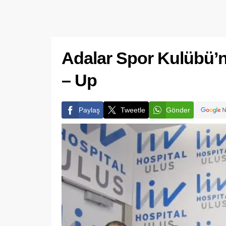
Adalar Spor Kulübü’
– Up
Paylaş
Tweetle
Gönder