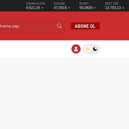
GRAM ALTIN
DOLAR
EURO
BIST 100
6.521,34
47,5916
55,0829
13.703,13