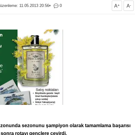
üzenleme: 11.05.2013 20:56
0
A
+
A
-
Sezonunda sezonunu şampiyon olarak tamamlama başarısı
sonra rotayı gençlere çevirdi.