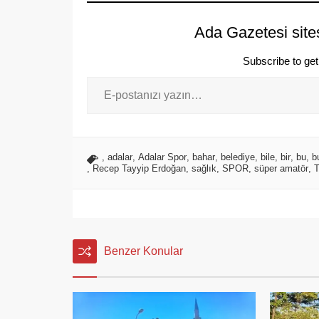
Ada Gazetesi site
Subscribe to get 
,
adalar
,
Adalar Spor
,
bahar
,
belediye
,
bile
,
bir
,
bu
,
b
,
Recep Tayyip Erdoğan
,
sağlık
,
SPOR
,
süper amatör
,
T
Benzer Konular