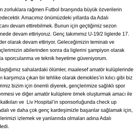
 zorluklara rağmen Futbol branşında büyük özverilerin
ecektir. Amacımız önümüzdeki yıllarda da Adalı
canı devam ettirebilmek. Bunun için geçtiğimiz sezon
enede devam ettiriyoruz. Genç takımımız U-19/2 liglerde 17.
ider olarak devam ettiriyor. Geleceğimizin teminatı ve
erimizin abilerinden sonra da liglerini şampiyon olarak
a sporcularıma ve teknik heyetime güveniyorum.
ılaştığımız sahalardaki ölümler, maalesef amatör kulüplerinde
 karşımıza çıkan bir tehlike olarak demokles’in kılıcı gibi biz
imiz bizim için önemli diyerek, gençlerimize sağlıklı spor
dönmesi ve diğer amatör kulüplere örnek oluşturmak amacı ile
katkıları ve Liv Hospital’in sponsorluğunda check up
dalı ve daha çok genç kardeşimizle başarılar sağlamak için,
lerimizi izlemek ve yanlarında olmaları adına Adalı
dedi.