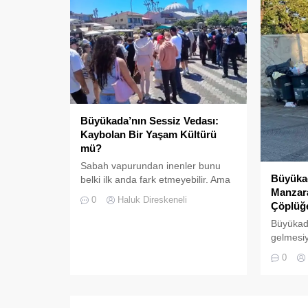
Büyükada’nın Sessiz Vedası:
Kaybolan Bir Yaşam Kültürü
mü?
Sabah vapurundan inenler bunu
Büyüka
belki ilk anda fark etmeyebilir. Ama
Manzara
Büyükada’yı elli, altmış yıldır
0
Haluk Direskeneli
Çöplüğ
tanıyanlar bilir; adanın sesi ve
adımları değişti
Büyükada
gelmesiyl
yoğunluğ
0
hizmetler
daha göz