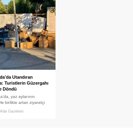
da’da Utandıran
: Turistlerin Güzergahı
e Döndü
’da, yaz aylarının
e birlikte artan ziyaretçi
u, temizlik ve çöp toplama
Ada Gazetesi
indeki aksaklıkları bir kez
ler önüne serdi.