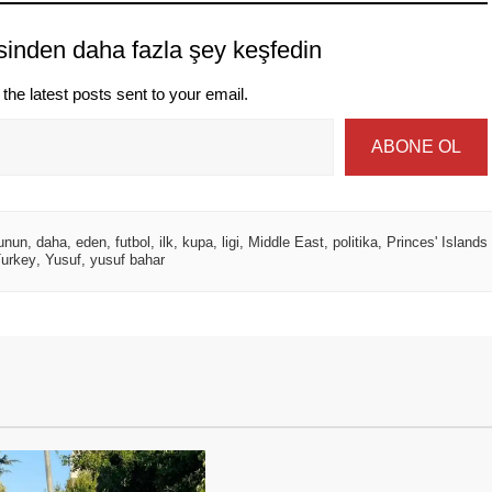
sinden daha fazla şey keşfedin
the latest posts sent to your email.
ABONE OL
unun
,
daha
,
eden
,
futbol
,
ilk
,
kupa
,
ligi
,
Middle East
,
politika
,
Princes' Islands
urkey
,
Yusuf
,
yusuf bahar