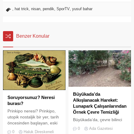
,
hat trick
,
nisan
,
pendik
,
SporTV
,
yusuf bahar
Benzer Konular
Büyükada’da
Soruyorsunuz? Neresi
Alkışlanacak Hareket:
burası?
Lunapark Çalışanlarından
Prinkipo neresi? Prinkipo,
Örnek Çevre Temizliği
utopik nostaljik bir yer, tarih
Büyükada’da, çevre bilinci
öncesinden başlayan, eski
ve doğa sevgisi adına
0
Ada Gazetesi
Yunan, Roma, Bizans,
yüzleri güldüren bir olay
0
Haluk Direskeneli