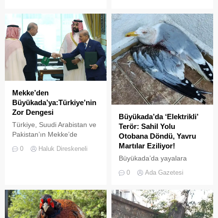
Osmanlı dönemlerini
yaşandı. Adanın önemli
kapsayan, Cumhuriyet’in ilk
cazibe merkezlerinden biri
yıllarını 60’ları 70’leri içine
olan Lunapark (Birlik
alan 80’lerin başında biten
Meydanı) bölgesindeki
bir dönem, bir zaman ve bir
çalışanlar, kendi
mekân. Prinkipo posta
inisiyatifleriyle başlattıkları
kartlarında var, kitaplarda,
temizlik çalışmasıyla takdir
pullarda, sergilerde,
topladı. Yaz aylarında artan
kataloglarda, miladdan
ziyaretçi yoğunluğuyla
Önce Roma belgelerinde
Mekke’den
birlikte doğaya bırakılan
var, miladdan sonra
Büyükada’ya:Türkiye’nin
atıkların çevre kirliliği
Bizans...
Zor Dengesi
yaratması üzerine harekete
Büyükada’da ‘Elektrikli’
geçen Lunapark çalışanları,
Türkiye, Suudi Arabistan ve
Terör: Sahil Yolu
“Temiz çevre, temiz...
Pakistan’ın Mekke’de
Otobana Döndü, Yavru
imzaladığı Ortak Savunma
Martılar Eziliyor!
0
Haluk Direskeneli
Anlaşması, bölgesel
Büyükada’da yayalara
güvenlik dengelerinde yeni
ayrılan sahil şeridi, kural
0
Ada Gazetesi
bir dönemin işareti olabilir.
tanımaz elektrikli araç
Anlaşmayı şimdiden “İslam
sürücüleri yüzünden adeta
NATO’su” olarak
ölüm yoluna dönüştü.
tanımlamak için erken.
Denetimsizliğin ve aşırı
Ancak Türkiye açısından
hızın son kurbanları ise