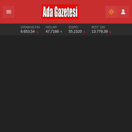
GRAM ALTIN
DOLAR
EURO
BIST 100
6.653,54
47,7166
55,1520
13.779,39