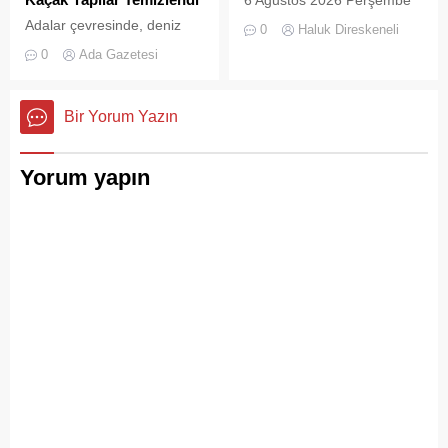
Konteynerlere Sığmıyor,...
günü öğle saatlerinde, saat
Adalar çevresinde, deniz
0
Haluk Direskeneli
14:00 sularında Büyükada
trafiğini tehlikeye sokan ve
0
Ada Gazetesi
semalarında doğanın en
çevre kirliliğine neden olan
görkemli görsel
usulsüz tonozlara yönelik
şölenlerinden biri yaşandı.
geniş çaplı bir temizlik ve
Bir Yorum Yazın
denetim operasyonu
gerçekleştirildi.
Yorum yapın