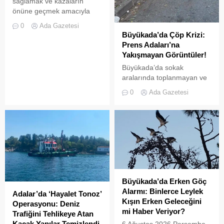
çevre felaketini andıran
sağlamak ve kazaların
kirliliğiyle gündemde. Bir
önüne geçmek amacıyla
vatandaş tarafından...
getirilen “elektrikli bisiklet
0
Ada Gazetesi
kiralama yasağı” adeta hiçe
Büyükada’da Çöp Krizi:
sayılıyor. Kameralara
Prens Adaları’na
yansıyan son görüntüler,
Yakışmayan Görüntüler!
yasağın delindiğini ve
Büyükada’da sokak
denetimlerin yetersiz
aralarında toplanmayan ve
kaldığını bir kez daha gözler
biriken çöpler vatandaşların
önüne serdi. Adalar’da
0
Ada Gazetesi
tepkisine neden
UKOME (Ulaşım
oluyor.Özellikle yaz
Koordinasyon Merkezi)
aylarında hem yerli hem de
kararları doğrultusunda
yabancı turistlerin akınına
ticari amaçlı elektrikli bisiklet
uğrayan Büyükada’da,
ve scooter kiralama
çevre temizliği konusunda
faaliyetleri yasaklanmış
yaşanan aksaklıklar adeta
durumda....
pes dedirtti. Adanın tarihi ve
doğal güzellikleriyle süslü
Büyükada’da Erken Göç
sokaklarından yansıyan son
Alarmı: Binlerce Leylek
Adalar’da ‘Hayalet Tonoz’
görüntüler, çevre sağlığı
Kışın Erken Geleceğini
Operasyonu: Deniz
açısından tehlike çanlarının
mi Haber Veriyor?
Trafiğini Tehlikeye Atan
çaldığını gösteriyor. Çöpler
Kaçak Yapılar Temizlendi
6 Ağustos 2026 Perşembe