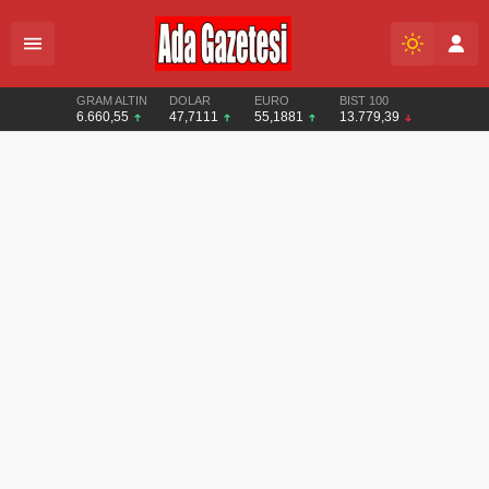
GRAM ALTIN
DOLAR
EURO
BIST 100
6.660,55
47,7111
55,1881
13.779,39