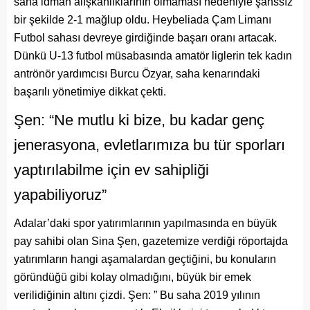
saha idman alışkanlıklarının olmaması nedeniyle şanssız
bir şekilde 2-1 mağlup oldu. Heybeliada Çam Limanı
Futbol sahası devreye girdiğinde başarı oranı artacak.
Dünkü U-13 futbol müsabasında amatör liglerin tek kadın
antrönör yardımcısı Burcu Özyar, saha kenarındaki
başarılı yönetimiye dikkat çekti.
Şen: “Ne mutlu ki bize, bu kadar genç
jenerasyona, evletlarımıza bu tür sporları
yaptırılabilme için ev sahipliği
yapabiliyoruz”
Adalar’daki spor yatırımlarının yapılmasında en büyük
pay sahibi olan Sina Şen, gazetemize verdiği röportajda
yatırımların hangi aşamalardan geçtiğini, bu konuların
göründüğü gibi kolay olmadığını, büyük bir emek
verilidiğinin altını çizdi. Şen: ” Bu saha 2019 yılının