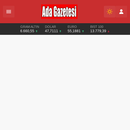
GRAM ALTIN
DOLAR
EURO
BIST 100
6.660,55
47,7111
55,1881
13.779,39