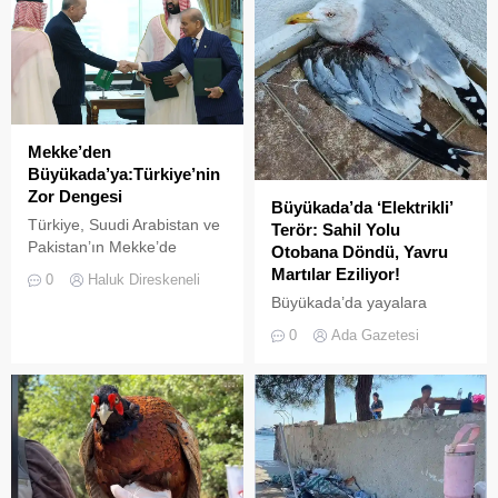
Mekke’den
Büyükada’ya:Türkiye’nin
Zor Dengesi
Büyükada’da ‘Elektrikli’
Türkiye, Suudi Arabistan ve
Terör: Sahil Yolu
Pakistan’ın Mekke’de
Otobana Döndü, Yavru
imzaladığı Ortak Savunma
Martılar Eziliyor!
0
Haluk Direskeneli
Anlaşması, bölgesel
Büyükada’da yayalara
güvenlik dengelerinde yeni
ayrılan sahil şeridi, kural
0
Ada Gazetesi
bir dönemin işareti olabilir.
tanımaz elektrikli araç
Anlaşmayı şimdiden “İslam
sürücüleri yüzünden adeta
NATO’su” olarak
ölüm yoluna dönüştü.
tanımlamak için erken.
Denetimsizliğin ve aşırı
Ancak Türkiye açısından
hızın son kurbanları ise
önemli olan, Ankara’nın aynı
beslenmek için sahile inen
anda NATO üyesi olması,
yavru martılar oldu. Adada
Suudi Arabistan ve