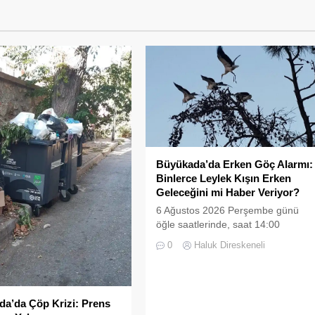
Büyükada’da Erken Göç Alarmı:
Binlerce Leylek Kışın Erken
Geleceğini mi Haber Veriyor?
6 Ağustos 2026 Perşembe günü
öğle saatlerinde, saat 14:00
sularında Büyükada semalarında
0
Haluk Direskeneli
doğanın en görkemli görsel
şölenlerinden biri yaşandı.
a’da Çöp Krizi: Prens