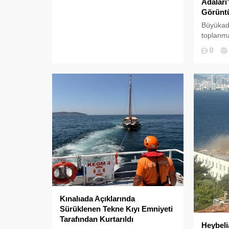
Adaları
köşesinin çöple dolduğu o anlar, bir
Görüntü
vatandaşın kamerasına saniye
Büyükad
saniye yansıdı. Yeşille mavinin
toplanma
kucaklaştığı, İstanbulluların nefes
vatandaş
0
almak için akın ettiği Heybeliada
oluyor.Ö
Çamlimanı, bugünlerde eşsiz
yerli he
manzarasıyla değil, çevre felaketini
akınına
andıran kirliliğiyle gündemde. Bir
çevre te
vatandaş tarafından...
aksaklıkl
Adanın ta
süslü so
görüntül
tehlike ç
gösteriy
Sığmıyor,
Kınalıada Açıklarında
Sürüklenen Tekne Kıyı Emniyeti
Tarafından Kurtarıldı
Heybeli