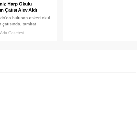
niz Harp Okulu
n Çatısı Alev Aldı
da’da bulunan askeri okul
n çatısında, tamirat
arı sırasında yangın çıktı.
Ada Gazetesi
nü kaplayan yoğun duman
eden olurken, itfaiye
 yangına hızla müdahale