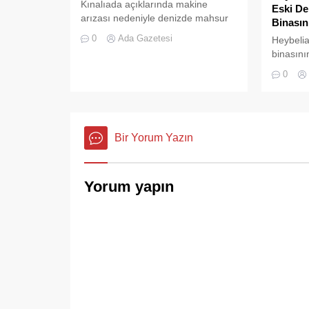
Kınalıada açıklarında makine
Eski De
arızası nedeniyle denizde mahsur
Binasını
kalan bir tekne, Kıyı Emniyeti Genel
0
Ada Gazetesi
Heybelia
Müdürlüğü (KEGM) ekiplerinin
binasını
zamanında müdahalesiyle
çalışmal
kurtarıldı.
0
Gökyüzü
paniğe n
ekipleri
etti.
Bir Yorum Yazın
Yorum yapın