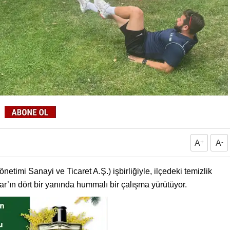
A
+
A
-
timi Sanayi ve Ticaret A.Ş.) işbirliğiyle, ilçedeki temizlik
alar’ın dört bir yanında hummalı bir çalışma yürütüyor.