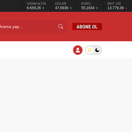
GRAM ALTIN
DOLAR
EURO
BIST 100
6.659,26
47,6936
55,1834
13.779,39