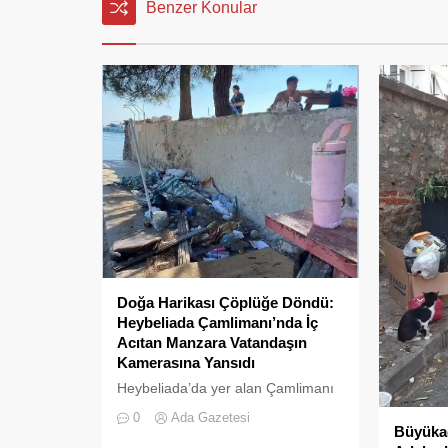
Benzer Konular
Doğa Harikası Çöplüğe Döndü:
Heybeliada Çamlimanı’nda İç
Acıtan Manzara Vatandaşın
Kamerasına Yansıdı
Heybeliada’da yer alan Çamlimanı
Koyu, duyarsızlık ve hizmet
0
Ada Gazetesi
eksikliğinin kurbanı oldu. Doğal
Büyükad
güzelliğiyle bilinen koyun her