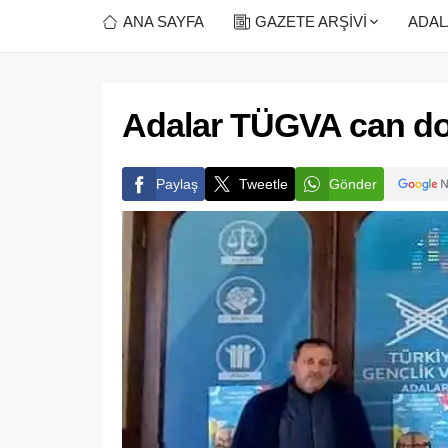
ANA SAYFA
GAZETE ARŞİVİ
ADAL
Adalar TÜGVA can dos
Paylaş
Tweetle
Gönder