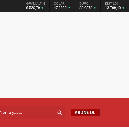
GRAM ALTIN
DOLAR
EURO
BIST 100
6.520,79
47,5952
55,0575
13.769,40