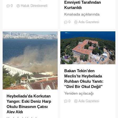
Emniyeti Tarafından
günü öğle saatlerinde, saat
0
Haluk Direskeneli
Kurtarıldı
14:00 sularında Büyükada
semalarında doğanın en
Kınalıada açıklarında
görkemli görsel
makine arızası nedeniyle
0
Ada Gazetesi
şölenlerinden biri yaşandı.
denizde mahsur kalan bir
tekne, Kıyı Emniyeti Genel
Müdürlüğü (KEGM)
ekiplerinin zamanında
müdahalesiyle kurtarıldı.
Bakan Tekin’den
Meclis’te Heybeliada
Ruhban Okulu Yanıtı:
“Dinî Bir Okul Değil”
Yeniden açılacağı
Heybeliada’da Korkutan
iddialarıyla son dönemde
0
Ada Gazetesi
Yangın: Eski Deniz Harp
kamuoyunda sıkça tartışılan
Okulu Binasının Çatısı
Heybeliada Ruhban Okulu,
Alev Aldı
TBMM gündemine taşındı