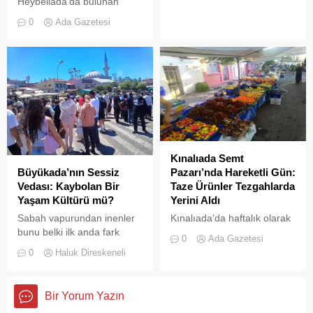
Heybeliada’da bulunan
askeri okul binasının
0
Ada Gazetesi
çatısında, tamirat
çalışmaları sırasında yangın
çıktı. Gökyüzünü kaplayan
yoğun duman paniğe neden
olurken, itfaiye ekipleri
yangına hızla müdahale etti.
Kınalıada Semt
Büyükada’nın Sessiz
Pazarı’nda Hareketli Gün:
Vedası: Kaybolan Bir
Taze Ürünler Tezgahlarda
Yaşam Kültürü mü?
Yerini Aldı
Sabah vapurundan inenler
Kınalıada’da haftalık olarak
bunu belki ilk anda fark
kurulan semt pazarı, ada
0
Ada Gazetesi
etmeyebilir. Ama
sakinleri ve ziyaretçilerin
0
Haluk Direskeneli
Büyükada’yı elli, altmış yıldır
katılımıyla her zamanki
tanıyanlar bilir; adanın sesi
canlılığına ulaştı.
ve adımları değişti
Bir Yorum Yazın