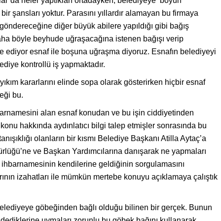
lar’da neler yaptıkları ortadayken, belediyeye boyun
r şansları yoktur. Parasını yıllardır alamayan bu firmaya
göndereceğine diğer büyük abilere yapıldığı gibi bağış
aha böyle beyhude uğraşacağına istenen bağışı verip
e ediyor esnaf ile boşuna uğraşma diyoruz. Esnafın belediyeyi
diye kontrollü iş yapmaktadır.
yıkım kararlarını elinde sopa olarak gösterirken hiçbir esnaf
eği bu.
barnamesini alan esnaf konudan ve bu işin ciddiyetinden
 konu hakkında aydınlatıcı bilgi talep etmişler sonrasında bu
anışıklığı olanların bir kısmı Belediye Başkanı Atilla Aytaç’a
Müdürlüğü’ne ve Başkan Yardımcılarına danışarak ne yapmaları
z ihbarnamesinin kendilerine geldiğinin sorgulamasını
nın izahatları ile mümkün mertebe konuyu açıklamaya çalıştık
belediyeye göbeğinden bağlı olduğu bilinen bir gerçek. Bunun
i dediklerine uymaları zorunlu bu göbek bağını kullanarak