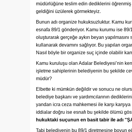
müdürlüğüne teslim edin dediklerini öğrenmiş 
geldiğini üzülerek görmekteyiz.
Bunun adı organize hukuksuzluktur. Kamu ku
esnafa 89/1 gönderiyor. Kamu kurumu ise 89/1
oluşturarak gerçeğe aykırı beyan yapılmasını 
kullanarak devamını sağlıyor. Bu yapılan org
Nasıl böyle bir organize suç içinde olabilir kam
Kamu kuruluşu olan Adalar Belediyesi’nin kendi
işletme sahiplerinin belediyenin bu şekilde c
müdür?
Elbette ki mümkün değildir ve sonucu ne olurs
belediye başkanı ve yardımcılarının dediklerin
yandan icra ceza mahkemesi ile karşı karşıya k
iddialar doğru ise esnafı bu şekilde ölümü göst
hukuktaki suçunun en basit tabir ile adı “
Tabi belediyenin bu 89/1 diretmesine boyun e