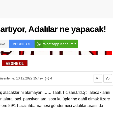
artıyor, Adalılar ne yapacak!
ABONE OL
Whatsapp Kanalımız
üzenleme: 13.12.2022 15:42
4
A
+
A
-
iş alacaklarını alamayan …….Taah.Tic.san.Ltd.Şti alacaklarını
ntalara, otel, pansiyonlara, spor kulüplerine dahil olmak üzere
elere 89/1 haciz ihbarnamesi göndermesi adalılar arasında