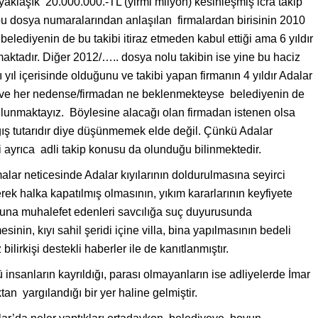
 yaklaşık 20.000.000.-TL (yirmi milyon) kesinleşmiş icra takip
u dosya numaralarından anlaşılan firmalardan birisinin 2010
belediyenin de bu takibi itiraz etmeden kabul ettiği ama 6 yıldır
tadır. Diğer 2012/….. dosya nolu takibin ise yine bu haciz
yıl içerisinde olduğunu ve takibi yapan firmanın 4 yıldır Adalar
nı ve her nedense/firmadan ne beklenmekteyse belediyenin de
lunmaktayız. Böylesine alacağı olan firmadan istenen olsa
ş tutarıdır diye düşünmemek elde değil. Çünkü Adalar
 ayrıca adli takip konusu da olunduğu bilinmektedir.
lar neticesinde Adalar kıyılarının doldurulmasına seyirci
erek halka kapatılmış olmasının, yıkım kararlarının keyfiyete
una muhalefet edenleri savcılığa suç duyurusunda
esinin, kıyı sahil şeridi içine villa, bina yapılmasının bedeli
ilirkişi destekli haberler ile de kanıtlanmıştır.
lü insanların kayrıldığı, parası olmayanların ise adliyelerde İmar
an yargılandığı bir yer haline gelmiştir.