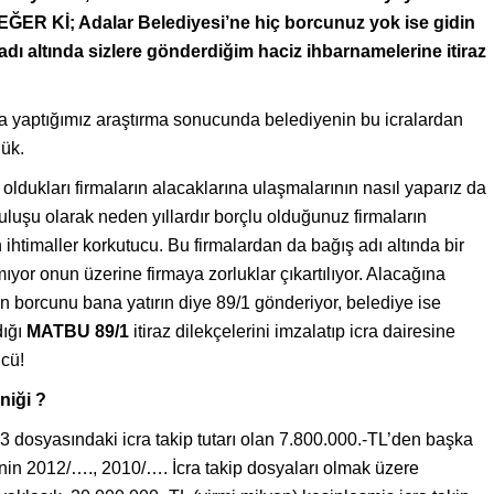
, EĞER Kİ; Adalar Belediyesi’ne hiç borcunuz yok ise gidin
dı altında sizlere gönderdiğim haciz ihbarnamelerine itiraz
a yaptığımız araştırma sonucunda belediyenin bu icralardan
dük.
oldukları firmaların alacaklarına ulaşmalarının nasıl yaparız da
uluşu olarak neden yıllardır borçlu olduğunuz firmaların
ihtimaller korkutucu. Bu firmalardan da bağış adı altında bir
ıyor onun üzerine firmaya zorluklar çıkartılıyor. Alacağına
an borcunu bana yatırın diye 89/1 gönderiyor, belediye ise
dığı
MATBU 89/1
itiraz dilekçelerini imzalatıp icra dairesine
ücü!
aniği ?
 dosyasındaki icra takip tutarı olan 7.800.000.-TL’den başka
nin 2012/…., 2010/…. İcra takip dosyaları olmak üzere