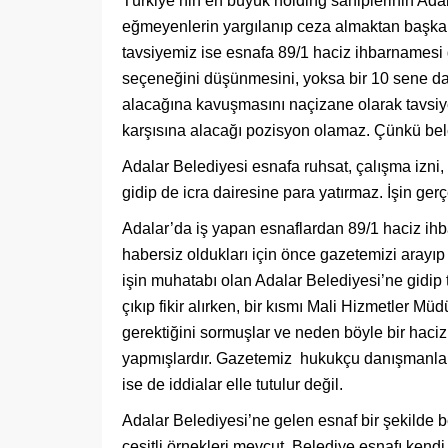
Türkiye’nin en büyük holding sahiplerinin Ada
eğmeyenlerin yargılanıp ceza almaktan başka bi
tavsiyemiz ise esnafa 89/1 haciz ihbarnamesi 
seçeneğini düşünmesini, yoksa bir 10 sene d
alacağına kavuşmasını naçizane olarak tavsiy
karşısına alacağı pozisyon olamaz. Çünkü bele
Adalar Belediyesi esnafa ruhsat, çalışma izni, 
gidip de icra dairesine para yatırmaz. İşin gerç
Adalar’da iş yapan esnaflardan 89/1 haciz ih
habersiz oldukları için önce gazetemizi arayıp
işin muhatabı olan Adalar Belediyesi’ne gidip t
çıkıp fikir alırken, bir kısmı Mali Hizmetler 
gerektiğini sormuşlar ve neden böyle bir haci
yapmışlardır. Gazetemiz hukukçu danışmanları
ise de iddialar elle tutulur değil.
Adalar Belediyesi’ne gelen esnaf bir şekilde 
çeşitli örnekleri mevcut. Belediye esnafı kend