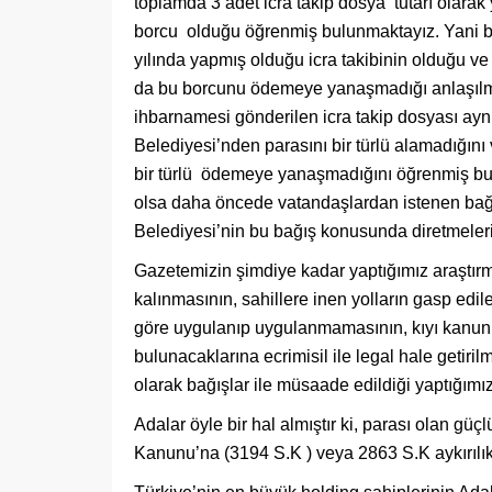
toplamda 3 adet icra takip dosya tutarı olarak
borcu olduğu öğrenmiş bulunmaktayız. Yani b
yılında yapmış olduğu icra takibinin olduğu ve 
da bu borcunu ödemeye yanaşmadığı anlaşılmak
ihbarnamesi gönderilen icra takip dosyası aynı 
Belediyesi’nden parasını bir türlü alamadığı
bir türlü ödemeye yanaşmadığını öğrenmiş bu
olsa daha öncede vatandaşlardan istenen bağı
Belediyesi’nin bu bağış konusunda diretmeleri
Gazetemizin şimdiye kadar yaptığımız araştırma
kalınmasının, sahillere inen yolların gasp edil
göre uygulanıp uygulanmamasının, kıyı kanun
bulunacaklarına ecrimisil ile legal hale getirilm
olarak bağışlar ile müsaade edildiği yaptığımız b
Adalar öyle bir hal almıştır ki, parası olan güç
Kanunu’na (3194 S.K ) veya 2863 S.K aykırılıkt