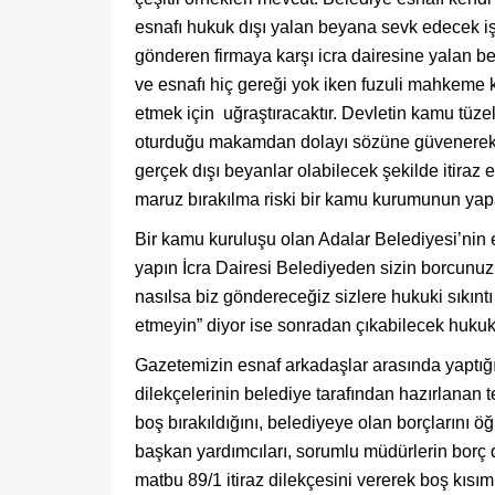
esnafı hukuk dışı yalan beyana sevk edecek iş 
gönderen firmaya karşı icra dairesine yalan b
ve esnafı hiç gereği yok iken fuzuli mahkeme k
etmek için uğraştıracaktır. Devletin kamu tüze
oturduğu makamdan dolayı sözüne güvenerek k
gerçek dışı beyanlar olabilecek şekilde itiraz 
maruz bırakılma riski bir kamu kurumunun yap
Bir kamu kuruluşu olan Adalar Belediyesi’nin e
yapın İcra Dairesi Belediyeden sizin borcunuz il
nasılsa biz göndereceğiz sizlere hukuki sıkıntı 
etmeyin” diyor ise sonradan çıkabilecek hukuk
Gazetemizin esnaf arkadaşlar arasında yaptığım
dilekçelerinin belediye tarafından hazırlanan t
boş bırakıldığını, belediyeye olan borçlarını 
başkan yardımcıları, sorumlu müdürlerin borç 
matbu 89/1 itiraz dilekçesini vererek boş kısım