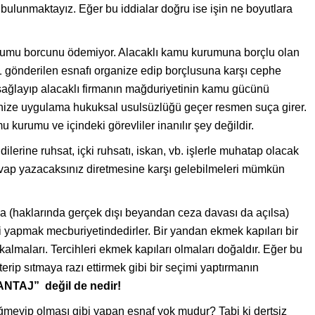
bulunmaktayız. Eğer bu iddialar doğru ise işin ne boyutlara
rumu borcunu ödemiyor. Alacaklı kamu kurumuna borçlu olan
 gönderilen esnafı organize edip borçlusuna karşı cephe
sağlayıp alacaklı firmanın mağduriyetinin kamu gücünü
anize uygulama hukuksal usulsüzlüğü geçer resmen suça girer.
u kurumu ve içindeki görevliler inanılır şey değildir.
lerine ruhsat, içki ruhsatı, iskan, vb. işlerle muhatap olacak
evap yazacaksınız diretmesine karşı gelebilmeleri mümkün
a (haklarında gerçek dışı beyandan ceza davası da açılsa)
i yapmak mecburiyetindedirler. Bir yandan ekmek kapıları bir
almaları. Tercihleri ekmek kapıları olmaları doğaldır. Eğer bu
erip sıtmaya razı ettirmek gibi bir seçimi yaptırmanın
ŞANTAJ” değil de nedir!
ğmeyip olması gibi yapan esnaf yok mudur? Tabi ki dertsiz