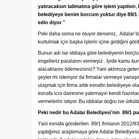
yatıracaksın talimatına göre işlem yapılsın
belediyeye benim borcum yoktur diye 89/1 a
edin diyor ”
Peki daha sonra ne oluyor derseniz, Adalar’d
kurtulmak için başka işlerin içine girdiğini gör
Bunun adı ise iddiaya göre belediyenin borçlu 
engelleriz paralarını vermeyiz . İyide kamu kur
alacaklarını ödemezsiniz? Yani aklımıza gelen 
şeyler mi isteniyor da firmalar vermeye yanaşm
ulaşmak için firma artık esnafın belediyeye ol
esnafa icra dairesine yatırmayın kendi hazırla
vermelerini istiyor. Bu iddialar doğru ise ürküt
Peki nedir bu Adalar Belediyesi’nin 89/1 p
Yani esnafa gönderilen 89/1 firmanın 2012/933
yaptığımız araştırmaya göre Adalar Belediyesi