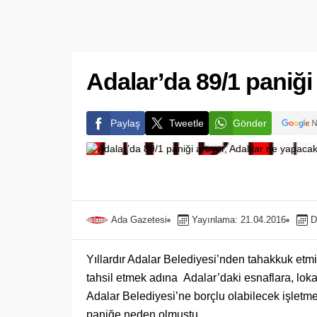
Adalar’da 89/1 paniği 
Paylaş
Tweetle
Gönder
Ada Gazetesi
Yayınlama: 21.04.2016
D
Yıllardır Adalar Belediyesi’nden tahakkuk etm
tahsil etmek adına Adalar’daki esnaflara, loka
Adalar Belediyesi’ne borçlu olabilecek işletm
paniğe neden olmuştu.