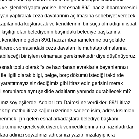
ve işlemleri yaptırıyor ise, her esnafı 89/1 haciz ihbarnamesini
eyan yaptırarak ceza davalarının açılmasına sebebiyet verecek
apılarında koşturacak ve kendilerinin bir suçu olmadığını ispat
l kişiliği olan belediyenin başındaki belediye başkanına
endilerine gelen 89/1 haciz ihbarnamelerine bu şekilde
ettirerek sonrasındaki ceza davaları ile muhatap olmalarına
abileceği bir işlem olmaması gerekmektedir diye düşünüyoruz.
snafı toplu olarak “size hazırlanan evraklarla beyanlarınızı
e ilgili olarak bilgi, belge, borç dökümü istediği takdirde
yarattırmayız siz dediğimiz gibi itiraz edin gerisini merak
i sorunlarda aynı şekilde adalıların yanında durabilecek mi?
ız söyleşilerde Adalar İcra Dairesi’ne verdikleri 89/1 itiraz
ek tip matbu itiraz kağıdı üzerinde sadece isim, adres kısımları
öğrenmek için gelen esnaf arkadaşlara belediye başkanı,
dökümüne gerek yok diyerek vermediklerini ama hazırladıkları
lara adınızı soyadınızı adresinizi yazıp imzalayıp icra