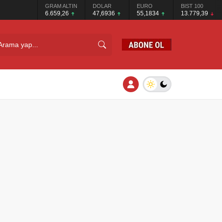
GRAM ALTIN
DOLAR
EURO
BIST 100
6.659,26
47,6936
55,1834
13.779,39