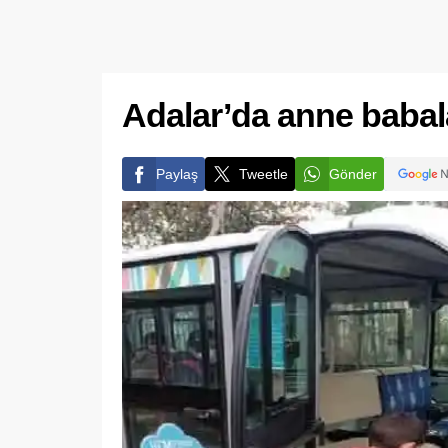
Adalar’da anne babala
Paylaş
Tweetle
Gönder