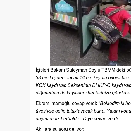
İçişleri Bakanı Süleyman Soylu TBMM’deki b
33 bin kişiden ancak 14 bin kişinin bilgisi bize 
KCK kaydı var. Sekseninin DHKP-C kaydı var, 
diğerlerinin de kayıtlarını her birinize göndereb
Ekrem İmamoğlu cevap verdi
:
“Bekledim ki her
üyesiyse gelip tutuklayacak bunu. Yalanı konuş
duymadınız herhalde.”
Diye cevap verdi.
Akıllara şu soru geliyor;