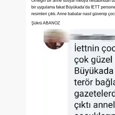
Örneğin bir anne sosyal medya hesabından bak
bir uygulama fakat Büyükada’da İETT personelle
resimleri çıktı. Anne babalar nasıl güvenip çocu
Şükrü ABANOZ