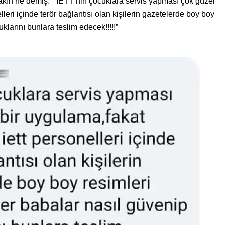
ın ne demiş: ” İETT’nin çocuklara servis yapması çok güzel
ri içinde terör bağlantısı olan kişilerin gazetelerde boy boy
klarını bunlara teslim edecek!!!!!”