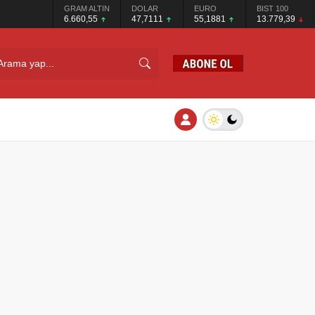
GRAM ALTIN
DOLAR
EURO
BIST 100
6.660,55
47,7111
55,1881
13.779,39