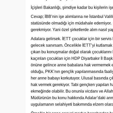
İçişleri Bakanlığı, şimdiye kadar bu kişileri
Cevap; İBB’nin işe alımlarına ne İstanbul Valil
statüsünde olmadığı için müdahale edemiyor. 
gerekmiyor. Yani özel şirketlerde alım nasıl yap
Adalara gelirsek. İETT çocuklar için bir serv
gelecek sanırsam. Öncelikle İETT’yi kutlamak 
çıkan bu konuşmalar doğal olarak çocuklarını 
kaçırılan çocukları için HDP Diyarbakır İl Ba
önüne gelince anne babalara hak vermemek eld
olduğu, PKK’nın gençlik yapılanmasında faaliyet
her anne babayı korkutuyor. Ulusal basında çı
hak vermek gerekiyor. Tabi gençken yapılan 
ekmeğinde olabilir. Bu onunla vicdanı ve Allah
Müdürünün bu konu hakkında Adalar’daki anne 
uygulamanın selahiyeti bakımında elzem olar