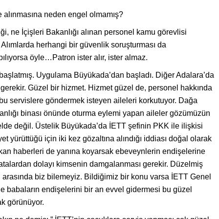
n işe alınmasına neden engel olmamış?
iği, ne İçişleri Bakanlığı alınan personel kamu görevlisi
Alımlarda herhangi bir güvenlik soruşturması da
ılıyorsa öyle…Patron ister alır, ister almaz.
is başlatmış. Uygulama Büyükada’dan başladı. Diğer Adalara’da
gerekir. Güzel bir hizmet. Hizmet güzel de, personel hakkında
bu servislere göndermek isteyen aileleri korkutuyor. Dağa
şkanlığı binası önünde oturma eylemi yapan aileler gözümüzün
e değil. Üstelik Büyükada’da İETT şefinin PKK ile ilişkisi
 yürüttüğü için iki kez gözaltına alındığı iddiası doğal olarak
kan haberleri de yanına koyarsak ebeveynlerin endişelerine
hatalardan dolayı kimsenin damgalanması gerekir. Düzelmiş
 arasında biz bilemeyiz. Bildiğimiz bir konu varsa İETT Genel
babaların endişelerini bir an evvel gidermesi bu güzel
ak görünüyor.