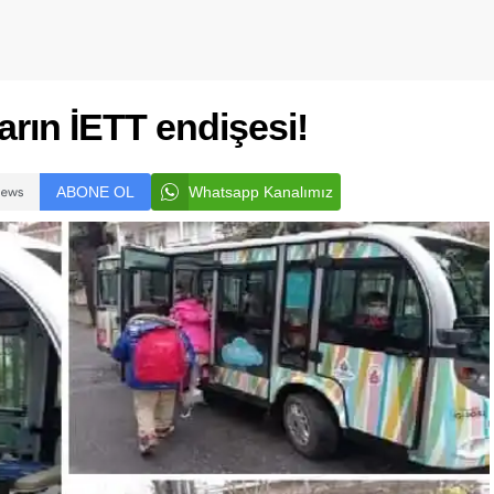
rın İETT endişesi!
ABONE OL
Whatsapp Kanalımız