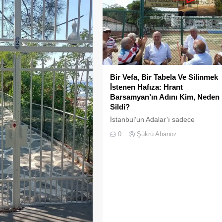
Bir Vefa, Bir Tabela Ve Silinmek
İstenen Hafıza: Hrant
Barsamyan’ın Adını Kim, Neden
Sildi?
İstanbul’un Adalar’ı sadece
vapurların yanaştığı, yazlıkçıların
0
Şükrü Abanoz
nefes aldığı toprak parçaları
değildir; aynı zamanda bu şehrin
çok kültürlü hafızası, hoşgörünün
ve ortak yaşamın en canlı
tanıklarıdır.