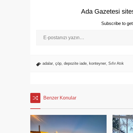
Ada Gazetesi site
Subscribe to get 
adalar
,
çöp
,
depozite iade
,
konteyner
,
Sıfır Atık
Benzer Konular