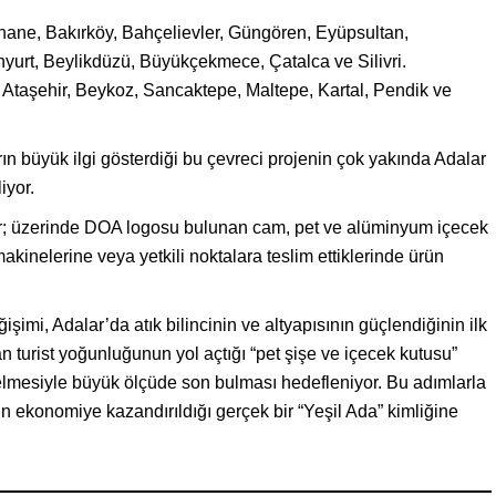
thane, Bakırköy, Bahçelievler, Güngören, Eyüpsultan,
urt, Beylikdüzü, Büyükçekmece, Çatalca ve Silivri.
Ataşehir, Beykoz, Sancaktepe, Maltepe, Kartal, Pendik ve
arın büyük ilgi gösterdiği bu çevreci projenin çok yakında Adalar
iyor.
ar; üzerinde DOA logosu bulunan cam, pet ve alüminyum içecek
kinelerine veya yetkili noktalara teslim ettiklerinde ürün
mi, Adalar’da atık bilincinin ve altyapısının güçlendiğinin ilk
tan turist yoğunluğunun yol açtığı “pet şişe ve içecek kutusu”
gelmesiyle büyük ölçüde son bulması hedefleniyor. Bu adımlarla
ın ekonomiye kazandırıldığı gerçek bir “Yeşil Ada” kimliğine