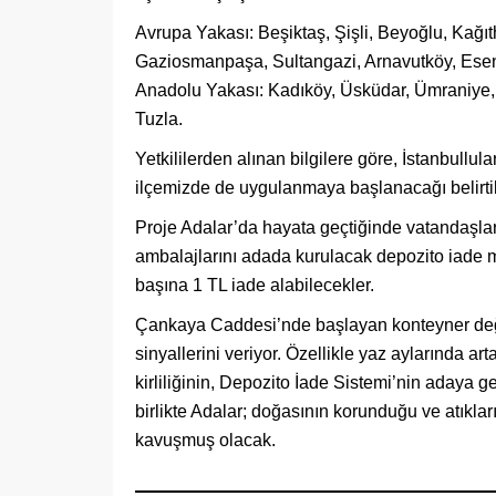
Avrupa Yakası: Beşiktaş, Şişli, Beyoğlu, Kağı
Gaziosmanpaşa, Sultangazi, Arnavutköy, Eseny
Anadolu Yakası: Kadıköy, Üsküdar, Ümraniye, 
Tuzla.
Yetkililerden alınan bilgilere göre, İstanbullul
ilçemizde de uygulanmaya başlanacağı belirtil
Proje Adalar’da hayata geçtiğinde vatandaşl
ambalajlarını adada kurulacak depozito iade ma
başına 1 TL iade alabilecekler.
Çankaya Caddesi’nde başlayan konteyner değişi
sinyallerini veriyor. Özellikle yaz aylarında ar
kirliliğinin, Depozito İade Sistemi’nin adaya 
birlikte Adalar; doğasının korunduğu ve atıklar
kavuşmuş olacak.