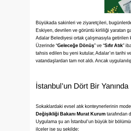
Büyükada sakinleri ve ziyaretçileri, bugünlerd
Eskiyen, devrilen ve görüntü kirliliği yaratan 
Adalar Belediyesi ortak çalışmasıyla getirilen k
Üzerinde “
Geleceğe Dönüş
” ve “
Sıfır Atık
” ib
tahsis edilen bu yeni kutular, Adalar’ın tarihi
vatandaşlardan tam not aldı. Ancak uygulanıl
İstanbul’un Dört Bir Yanında
Sokaklardaki evsel atık konteynerlerinin moder
Değişikliği Bakanı Murat Kurum
tarafından 
Uygulama şu an İstanbul’un büyük bir bölümünd
ilçeler ise şu şekilde: