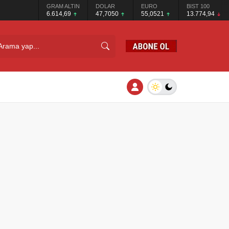
GRAM ALTIN
DOLAR
EURO
BIST 100
6.614,69
47,7050
55,0521
13.774,94