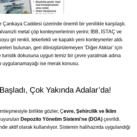
e Çankaya Caddesi üzerinde önemli bir yenilikle karşılaştı.
galvanizli metal çöp konteynerlerinin yerini; İBB, İSTAÇ ve
oyu gri renkli, tekerlekli ve kapaklı yeni konteynerler aldı.
areleri bulunan, geri dönüştürülemeyen ‘Diğer Atıklar’ için
 ve turistik dokusuna uygun temiz bir çevre yaratmak adına
ıp uygulanamayağı ise merak konusu.
 Başladı, Çok Yakında Adalar’da!
nleşmesiyle birlikte gözler, Ç
evre, Şehircilik ve İklim
duyurulan
Depozito Yönetim Sistemi’ne (DOA)
çevrildi.
e aktif olarak kullanılıyor. Sistemin halihazırda uygulandığı