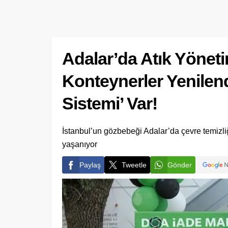
Adalar’da Atık Yönet
Konteynerler Yenilend
Sistemi’ Var!
İstanbul’un gözbebeği Adalar’da çevre temizli
yaşanıyor
Paylaş
Tweetle
Gönder