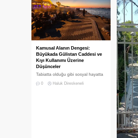
Kamusal Alanın Dengesi:
Büyükada Gülistan Caddesi ve
Kıyı Kullanımı Üzerine
Düşünceler
Tabiatta olduğu gibi sosyal hayatta
da boşluklar uzun süre karşılıksız
0
Haluk Direskeneli
kalmaz; boşaltılan her alan, kısa
süre sonra yeni biçimlerle
doldurulmaya adaydır.