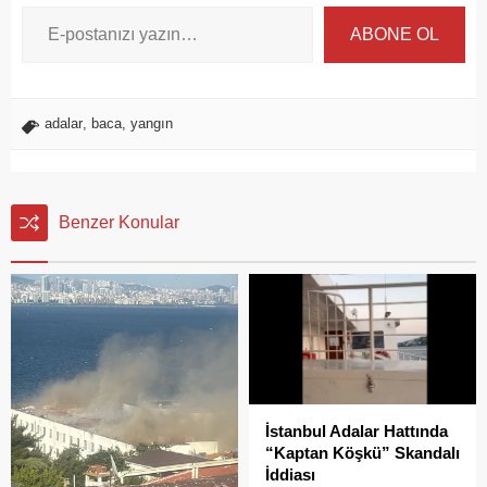
ABONE OL
adalar
,
baca
,
yangın
Benzer Konular
İstanbul Adalar Hattında
“Kaptan Köşkü” Skandalı
İddiası