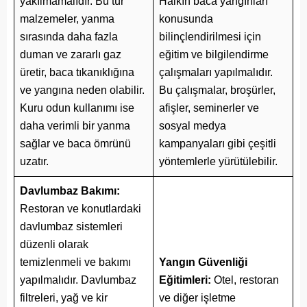
yakılmamalıdır. Bu tür
Halkın baca yangınları
malzemeler, yanma
konusunda
sırasında daha fazla
bilinçlendirilmesi için
duman ve zararlı gaz
eğitim ve bilgilendirme
üretir, baca tıkanıklığına
çalışmaları yapılmalıdır.
ve yangına neden olabilir.
Bu çalışmalar, broşürler,
Kuru odun kullanımı ise
afişler, seminerler ve
daha verimli bir yanma
sosyal medya
sağlar ve baca ömrünü
kampanyaları gibi çeşitli
uzatır.
yöntemlerle yürütülebilir.
Davlumbaz Bakımı:
Restoran ve konutlardaki
davlumbaz sistemleri
düzenli olarak
temizlenmeli ve bakımı
Yangın Güvenliği
yapılmalıdır. Davlumbaz
Eğitimleri:
Otel, restoran
filtreleri, yağ ve kir
ve diğer işletme