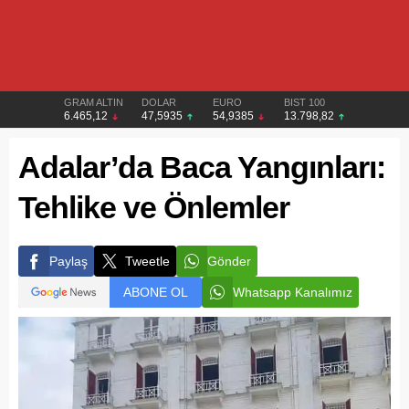
GRAM ALTIN
DOLAR
EURO
BIST 100
6.465,12
47,5935
54,9385
13.798,82
Adalar’da Baca Yangınları:
Tehlike ve Önlemler
Paylaş
Tweetle
Gönder
ABONE OL
Whatsapp Kanalımız