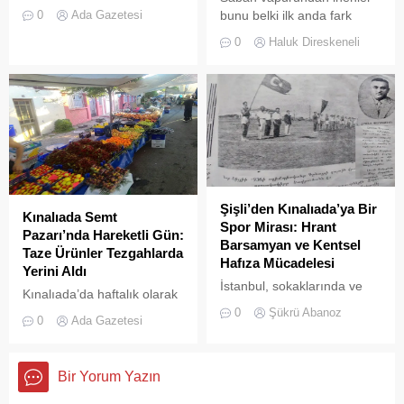
iddialarıyla son dönemde
bunu belki ilk anda fark
0
Ada Gazetesi
kamuoyunda sıkça tartışılan
etmeyebilir. Ama
0
Haluk Direskeneli
Heybeliada Ruhban Okulu,
Büyükada’yı elli, altmış yıldır
TBMM gündemine taşındı
tanıyanlar bilir; adanın sesi
ve adımları değişti
Şişli’den Kınalıada’ya Bir
Kınalıada Semt
Spor Mirası: Hrant
Pazarı’nda Hareketli Gün:
Barsamyan ve Kentsel
Taze Ürünler Tezgahlarda
Hafıza Mücadelesi
Yerini Aldı
İstanbul, sokaklarında ve
Kınalıada’da haftalık olarak
yeşil sahalarında
kurulan semt pazarı, ada
0
Şükrü Abanoz
0
Ada Gazetesi
yüzyıllardır biriktirdiği çok
sakinleri ve ziyaretçilerin
kültürlü mirasıyla yaşayan
katılımıyla her zamanki
devasa bir hafıza
canlılığına ulaştı.
Bir Yorum Yazın
mekânıdır.