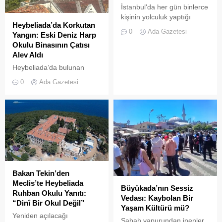
İstanbul'da her gün binlerce
kişinin yolculuk yaptığı
Heybeliada’da Korkutan
Adalar hattında kaydedilen
0
Ada Gazetesi
Yangın: Eski Deniz Harp
görüntüler "bu kadarına da
Okulu Binasının Çatısı
pes" dedirtti
Alev Aldı
Heybeliada’da bulunan
askeri okul binasının
0
Ada Gazetesi
çatısında, tamirat
çalışmaları sırasında yangın
çıktı. Gökyüzünü kaplayan
yoğun duman paniğe neden
olurken, itfaiye ekipleri
yangına hızla müdahale etti.
Bakan Tekin’den
Meclis’te Heybeliada
Büyükada’nın Sessiz
Ruhban Okulu Yanıtı:
Vedası: Kaybolan Bir
“Dinî Bir Okul Değil”
Yaşam Kültürü mü?
Yeniden açılacağı
Sabah vapurundan inenler