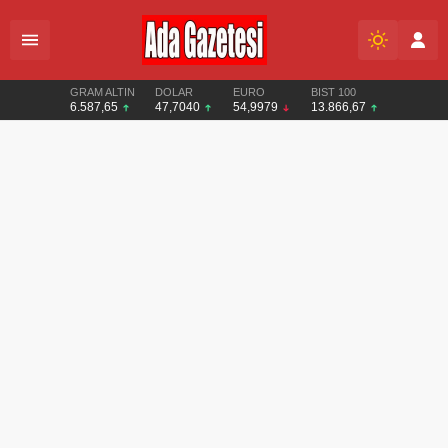
GRAM ALTIN
DOLAR
EURO
BIST 100
6.587,65
47,7040
54,9979
13.866,67