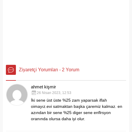
Ziyaretçi Yorumları - 2 Yorum
ahmet kişmir
26 Nisan 2023, 12:53
İki sene üst üste %25 zam yaparsak iflah
oimayız.evi satmaktan başka çaremiz kalmaz. en
azından bir sene %25 diger sene enflrsyon
oranında olursa daha iyi olur.