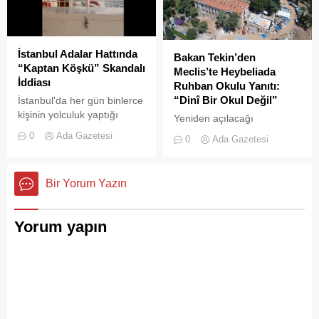
yangına hızla müdahale etti.
İstanbul Adalar Hattında
Bakan Tekin’den
“Kaptan Köşkü” Skandalı
Meclis’te Heybeliada
İddiası
Ruhban Okulu Yanıtı:
“Dinî Bir Okul Değil”
İstanbul'da her gün binlerce
kişinin yolculuk yaptığı
Yeniden açılacağı
Adalar hattında kaydedilen
iddialarıyla son dönemde
0
Ada Gazetesi
0
Ada Gazetesi
görüntüler "bu kadarına da
kamuoyunda sıkça tartışılan
pes" dedirtti
Heybeliada Ruhban Okulu,
TBMM gündemine taşındı
Bir Yorum Yazın
Yorum yapın