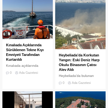
denetim operasyonu
gerçekleştirildi.
Kınalıada Açıklarında
Sürüklenen Tekne Kıyı
Emniyeti Tarafından
Heybeliada’da Korkutan
Kurtarıldı
Yangın: Eski Deniz Harp
Okulu Binasının Çatısı
Kınalıada açıklarında
Alev Aldı
makine arızası nedeniyle
0
Ada Gazetesi
denizde mahsur kalan bir
Heybeliada’da bulunan
tekne, Kıyı Emniyeti Genel
askeri okul binasının
0
Ada Gazetesi
Müdürlüğü (KEGM)
çatısında, tamirat
ekiplerinin zamanında
çalışmaları sırasında yangın
müdahalesiyle kurtarıldı.
çıktı. Gökyüzünü kaplayan
yoğun duman paniğe neden
olurken, itfaiye ekipleri