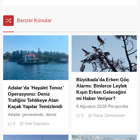
Benzer Konular
Büyükada’da Erken Göç
Alarmı: Binlerce Leylek
Adalar’da ‘Hayalet Tonoz’
Kışın Erken Geleceğini
Operasyonu: Deniz
mi Haber Veriyor?
Trafiğini Tehlikeye Atan
Kaçak Yapılar Temizlendi
6 Ağustos 2026 Perşembe
günü öğle saatlerinde, saat
Adalar çevresinde, deniz
0
Haluk Direskeneli
14:00 sularında Büyükada
trafiğini tehlikeye sokan ve
0
Ada Gazetesi
semalarında doğanın en
çevre kirliliğine neden olan
görkemli görsel
usulsüz tonozlara yönelik
şölenlerinden biri yaşandı.
geniş çaplı bir temizlik ve