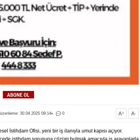
üzenleme: 30.04.2025 09:14
0
A
+
A
-
l İstihdam Ofisi, yeni bir iş ilanıyla umut kapısı açıyor.
 ilçede istihdam sorununa çözüm bulmak amacıyla iş arayanlarla