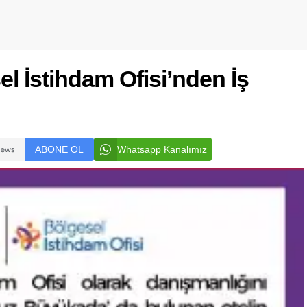
l İstihdam Ofisi’nden İş
ABONE OL
Whatsapp Kanalımız