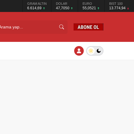
GRAM ALTIN
DOLAR
EURO
BIST 100
6.614,69
47,7050
55,0521
13.774,94