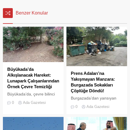
Benzer Konular
Büyükada’da
Prens Adaları’na
Alkışlanacak Hareket:
Yakışmayan Manzara:
Lunapark Çalışanlarından
Burgazada Sokakları
Örnek Çevre Temizliği
Çöplüğe Döndü!
Büyükada’da, çevre bilinci
Burgazada’dan yansıyan
ve doğa sevgisi adına
0
Ada Gazetesi
son görüntüler pes dedirtti.
yüzleri güldüren bir olay
0
Ada Gazetesi
Adanın sokaklarında dağ
yaşandı. Adanın önemli
gibi biriken çöpler, plastik
cazibe merkezlerinden biri
kasalar ve tahta paletler
olan Lunapark (Birlik
hem ada sakinlerini hem de
Meydanı) bölgesindeki