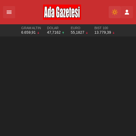
GRAM ALTIN
DOLAR
EURO
BIST 100
6.659,91
47,7162
55,1827
13.779,39