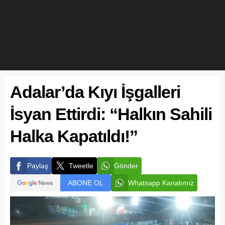
Adalar’da Kıyı İşgalleri
İsyan Ettirdi: “Halkın Sahili
Halka Kapatıldı!”
Paylaş
Tweetle
Gönder
ABONE OL
Whatsapp Kanalımız