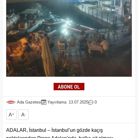
Ada Gazetesi
Yayınlama: 13.07.2025
0
A
+
A
-
ADALAR, İstanbul – İstanbul’un gözde kaçış