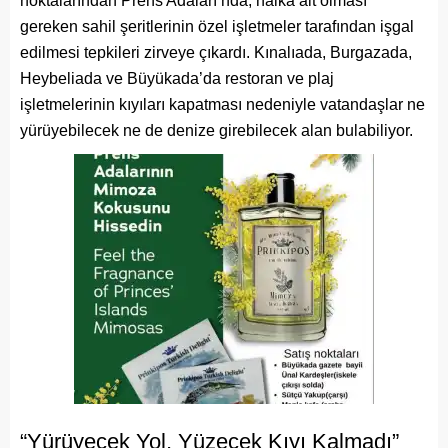
noktalarından Prens Adaları’nda, halka ait olması
gereken sahil şeritlerinin özel işletmeler tarafından işgal
edilmesi tepkileri zirveye çıkardı. Kınalıada, Burgazada,
Heybeliada ve Büyükada’da restoran ve plaj
işletmelerinin kıyıları kapatması nedeniyle vatandaşlar ne
yürüyebilecek ne de denize girebilecek alan bulabiliyor.
“Yürüyecek Yol, Yüzecek Kıyı Kalmadı”