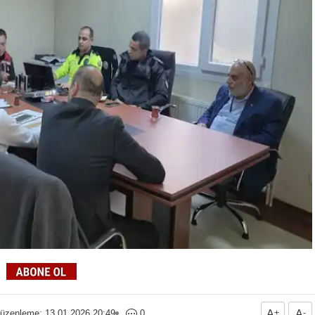
üzenleme: 13.01.2026 20:49
0
A
+
A
-