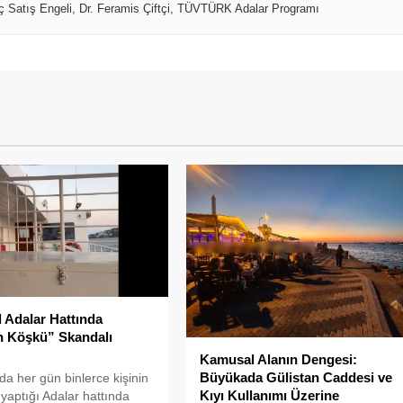
ç Satış Engeli
,
Dr. Feramis Çiftçi
,
TÜVTÜRK Adalar Programı
l Adalar Hattında
n Köşkü” Skandalı
Kamusal Alanın Dengesi:
Büyükada Gülistan Caddesi ve
'da her gün binlerce kişinin
Kıyı Kullanımı Üzerine
 yaptığı Adalar hattında