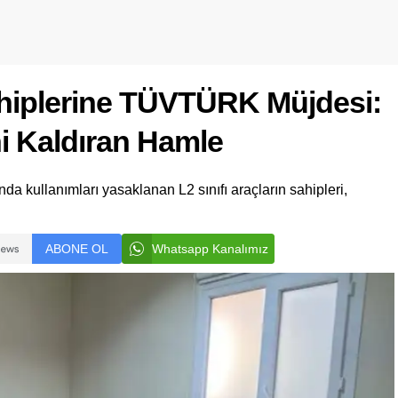
ahiplerine TÜVTÜRK Müjdesi:
ni Kaldıran Hamle
a kullanımları yasaklanan L2 sınıfı araçların sahipleri,
ABONE OL
Whatsapp Kanalımız