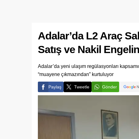
Adalar’da L2 Araç S
Satış ve Nakil Engeli
Adalar’da yeni ulaşım regülasyonları kapsamınd
“muayene çıkmazından” kurtuluyor
Paylaş
Tweetle
Gönder