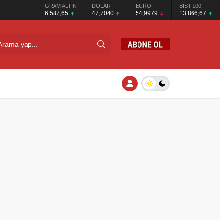
GRAM ALTIN
DOLAR
EURO
BIST 100
6.587,65
47,7040
54,9979
13.866,67