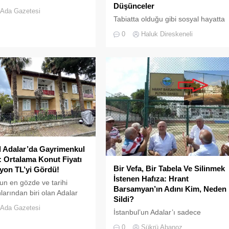
Düşünceler
en görüntüler "bu kadarına
Ada Gazetesi
edirtti
Tabiatta olduğu gibi sosyal hayatta
da boşluklar uzun süre karşılıksız
0
Haluk Direskeneli
kalmaz; boşaltılan her alan, kısa
süre sonra yeni biçimlerle
doldurulmaya adaydır.
l Adalar’da Gayrimenkul
 Ortalama Konut Fiyatı
Bir Vefa, Bir Tabela Ve Silinmek
lyon TL’yi Gördü!
İstenen Hafıza: Hrant
'un en gözde ve tarihi
Barsamyan’ın Adını Kim, Neden
larından biri olan Adalar
Sildi?
e, gayrimenkul
Ada Gazetesi
İstanbul’un Adalar’ı sadece
daki hareketlilik dikkat
vapurların yanaştığı, yazlıkçıların
0
Şükrü Abanoz