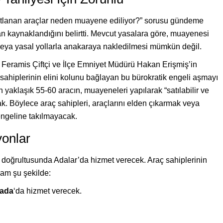
tlanan araçlar neden muayene ediliyor?” sorusu gündeme
tan kaynaklandığını belirtti. Mevcut yasalara göre, muayenesi
 veya yasal yollarla anakaraya nakledilmesi mümkün değil.
 Feramis Çiftçi ve İlçe Emniyet Müdürü Hakan Erişmiş’in
ahiplerinin elini kolunu bağlayan bu bürokratik engeli aşmayı
aklaşık 55-60 aracın, muayeneleri yapılarak “satılabilir ve
k. Böylece araç sahipleri, araçlarını elden çıkarmak veya
ngeline takılmayacak.
yonlar
doğrultusunda Adalar’da hizmet verecek. Araç sahiplerinin
am şu şekilde:
ada
‘da hizmet verecek.