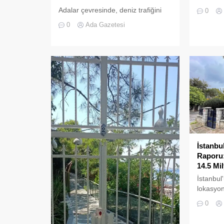
kaydedil
Adalar çevresinde, deniz trafiğini
0
da pes" d
tehlikeye sokan ve çevre kirliliğine
0
Ada Gazetesi
neden olan usulsüz tonozlara
yönelik geniş çaplı bir temizlik ve
denetim operasyonu
gerçekleştirildi.
İstanbu
Raporu:
14.5 Mi
İstanbul
lokasyon
ilçesind
0
piyasasın
çekiyor.