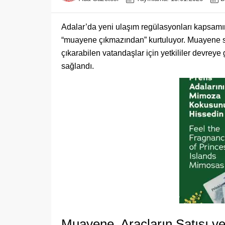
Adalar’da yeni ulaşım regülasyonları kapsamınd
“muayene çıkmazından” kurtuluyor. Muayene sü
çıkarabilen vatandaşlar için yetkililer devre
sağlandı.
Muayene, Araçların Satışı ve