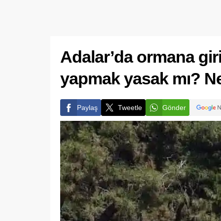
Adalar’da ormana gir
yapmak yasak mı? Ner
Paylaş
Tweetle
Gönder