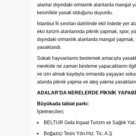
alanlar dışındaki ormanlık alanlarda mangal y
kesinlikle yasak olduğunu duyurdu.
İstanbul İli sınırları dahilinde ekli listede yer a
eko turizm alanlarında piknik yapmak, spor, yü
dışındaki ormanlık alanlarda mangal yapmak, t
yasaklandı.
Sokak hayvanlarını beslemek amacıyla yasaklı 
mevkide ne zaman besleme yapacaklarını ilgili 
ve izin almak kaydıyla ormanda yaşayan sokak 
alanda piknik yapma ve ateş yakma yasaklarınd
ADALAR’DA NERELERDE PİKNİK YAPABİ
Büyükada tabiat parkı:
İşletmecileri;
BELTUR Gıda İnşaat Turizm ve Sağlık Yat.İ
Boğaziçi Tesis Yön.Hiz. Tic. A.Ş