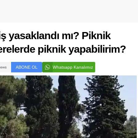
iş yasaklandı mı? Piknik
elerde piknik yapabilirim?
ABONE OL
Whatsapp Kanalımız