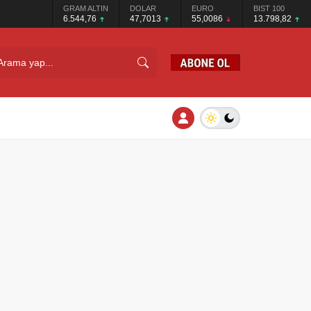
GRAM ALTIN
DOLAR
EURO
BIST 100
6.544,76
47,7013
55,0086
13.798,82