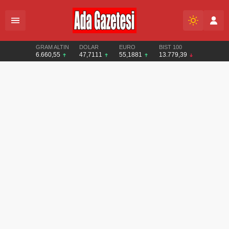
GRAM ALTIN
DOLAR
EURO
BIST 100
6.660,55
47,7111
55,1881
13.779,39