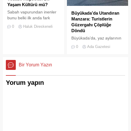
çaldığını gösteriyor. Çöpler
Yaşam Kültürü mü?
Konteynerlere Sığmıyor,...
Sabah vapurundan inenler
Büyükada’da Utandıran
bunu belki ilk anda fark
Manzara: Turistlerin
etmeyebilir. Ama
Güzergahı Çöplüğe
0
Haluk Direskeneli
Büyükada’yı elli, altmış yıldır
Döndü
tanıyanlar bilir; adanın sesi
Büyükada’da, yaz aylarının
ve adımları değişti
gelmesiyle birlikte artan
0
Ada Gazetesi
ziyaretçi yoğunluğu, temizlik
ve çöp toplama
hizmetlerindeki aksaklıkları
Bir Yorum Yazın
bir kez daha gözler önüne
serdi.
Yorum yapın