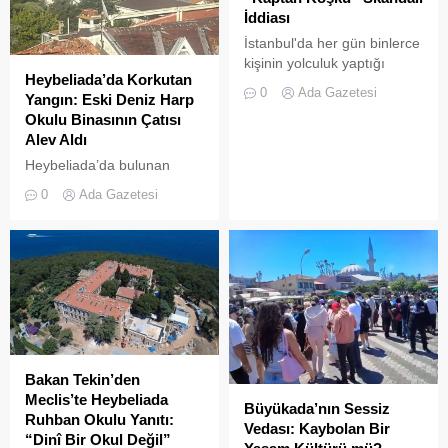
İddiası
İstanbul'da her gün binlerce
kişinin yolculuk yaptığı
Heybeliada’da Korkutan
Adalar hattında kaydedilen
0
Ada Gazetesi
Yangın: Eski Deniz Harp
görüntüler "bu kadarına da
Okulu Binasının Çatısı
pes" dedirtti
Alev Aldı
Heybeliada’da bulunan
askeri okul binasının
0
Ada Gazetesi
çatısında, tamirat
çalışmaları sırasında yangın
çıktı. Gökyüzünü kaplayan
yoğun duman paniğe neden
olurken, itfaiye ekipleri
yangına hızla müdahale etti.
Bakan Tekin’den
Meclis’te Heybeliada
Büyükada’nın Sessiz
Ruhban Okulu Yanıtı:
Vedası: Kaybolan Bir
“Dinî Bir Okul Değil”