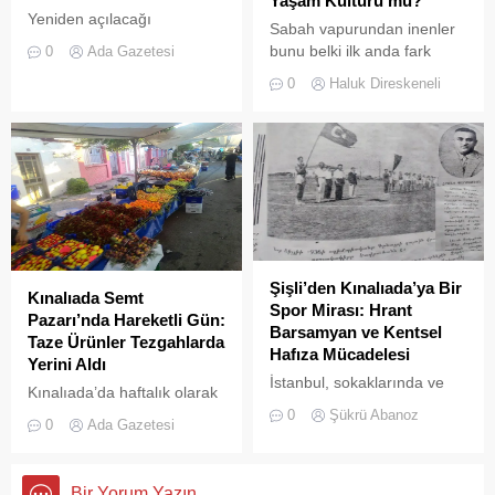
Yaşam Kültürü mü?
Yeniden açılacağı
Sabah vapurundan inenler
iddialarıyla son dönemde
bunu belki ilk anda fark
0
Ada Gazetesi
kamuoyunda sıkça tartışılan
etmeyebilir. Ama
0
Haluk Direskeneli
Heybeliada Ruhban Okulu,
Büyükada’yı elli, altmış yıldır
TBMM gündemine taşındı
tanıyanlar bilir; adanın sesi
ve adımları değişti
Şişli’den Kınalıada’ya Bir
Kınalıada Semt
Spor Mirası: Hrant
Pazarı’nda Hareketli Gün:
Barsamyan ve Kentsel
Taze Ürünler Tezgahlarda
Hafıza Mücadelesi
Yerini Aldı
İstanbul, sokaklarında ve
Kınalıada’da haftalık olarak
yeşil sahalarında
kurulan semt pazarı, ada
0
Şükrü Abanoz
0
Ada Gazetesi
yüzyıllardır biriktirdiği çok
sakinleri ve ziyaretçilerin
kültürlü mirasıyla yaşayan
katılımıyla her zamanki
devasa bir hafıza
canlılığına ulaştı.
Bir Yorum Yazın
mekânıdır.