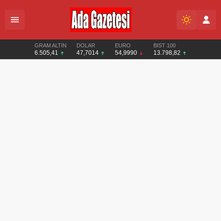
GRAM ALTIN
DOLAR
EURO
BIST 100
6.505,41
47,7014
54,9990
13.798,82