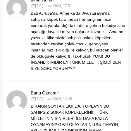
6 Ağustos 2024, 17:51
Batı Avrupa’da, Amerika’da, Avusturalya’da
sahipsiz köpek tarafından herhangi bir insan
ısırılarak yaralandığı taktirde, o şehrin belediyesine
açacağı dava ile milyon dolarlar kazanır… Ama ne
yazık ki, ülkemizde sahipsiz sokak köpekleri
tarafından ısırılan çoluk-çocuk, genç-yaşlı
insanlarımız ısırıldığı ile kalıyor, bu yüzden ölenler
de öldüğüyle kalıyor!! Hak-hukuk YOK!! BU
İNSANLIK MIDIR EY TÜRK MİLLETİ, ŞİMDİ BEN
SİZE SORUYORUM???
Bartu Özdemir
7 Ağustos 2024, 14:45
BIRAKIN SOYTARILIĞI DA, TOPLAYIN BU
SAHIPSIZ SOKAK KÖPEKLERİNİ!!! TÜRK
MİLLETİNİN SİNİRLERİ İLE DAHA FAZLA
OYNAMAYIN!! GEZİ OLAYLARINI UNUTMAYIN,
AKLINIZI BAȘINIZA DEVṢİRİN, MAMA