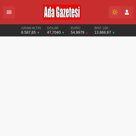
GRAM ALTIN
DOLAR
EURO
BIST 100
6.587,65
47,7040
54,9979
13.866,67