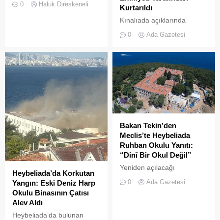
0
Haluk Direskeneli
Kurtarıldı
14:00 sularında Büyükada
semalarında doğanın en
Kınalıada açıklarında
görkemli görsel
makine arızası nedeniyle
0
Ada Gazetesi
şölenlerinden biri yaşandı.
denizde mahsur kalan bir
tekne, Kıyı Emniyeti Genel
Müdürlüğü (KEGM)
ekiplerinin zamanında
müdahalesiyle kurtarıldı.
Bakan Tekin’den
Meclis’te Heybeliada
Ruhban Okulu Yanıtı:
“Dinî Bir Okul Değil”
Yeniden açılacağı
Heybeliada’da Korkutan
iddialarıyla son dönemde
0
Ada Gazetesi
Yangın: Eski Deniz Harp
kamuoyunda sıkça tartışılan
Okulu Binasının Çatısı
Heybeliada Ruhban Okulu,
Alev Aldı
TBMM gündemine taşındı
Heybeliada’da bulunan