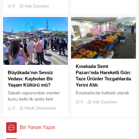
askeri okul binasının
0
Ada Gazetesi
çatısında, tamirat
çalışmaları sırasında yangın
çıktı. Gökyüzünü kaplayan
yoğun duman paniğe neden
olurken, itfaiye ekipleri
yangına hızla müdahale etti.
Kınalıada Semt
Büyükada’nın Sessiz
Pazarı’nda Hareketli Gün:
Vedası: Kaybolan Bir
Taze Ürünler Tezgahlarda
Yaşam Kültürü mü?
Yerini Aldı
Sabah vapurundan inenler
Kınalıada’da haftalık olarak
bunu belki ilk anda fark
kurulan semt pazarı, ada
0
Ada Gazetesi
etmeyebilir. Ama
sakinleri ve ziyaretçilerin
0
Haluk Direskeneli
Büyükada’yı elli, altmış yıldır
katılımıyla her zamanki
tanıyanlar bilir; adanın sesi
canlılığına ulaştı.
ve adımları değişti
Bir Yorum Yazın