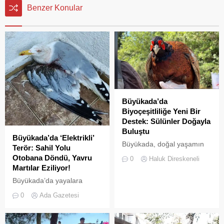
Benzer Konular
Büyükada’da
Biyoçeşitliliğe Yeni Bir
Destek: Sülünler Doğayla
Buluştu
Büyükada’da ‘Elektrikli’
Büyükada, doğal yaşamın
Terör: Sahil Yolu
korunması ve biyolojik
Otobana Döndü, Yavru
0
Haluk Direskeneli
çeşitliliğin
Martılar Eziliyor!
zenginleştirilmesine yönelik
Büyükada’da yayalara
önemli bir uygulamaya daha
ayrılan sahil şeridi, kural
ev sahipliği yapıyor. Tarım
0
Ada Gazetesi
tanımaz elektrikli araç
ve Orman Bakanlığı Doğa
sürücüleri yüzünden adeta
Koruma ve Milli Parklar
ölüm yoluna dönüştü.
(DKMP) Genel Müdürlüğü