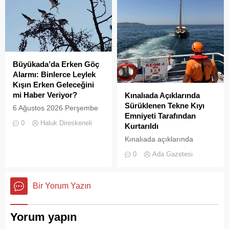
Yeşille mavinin kucaklaştığı,
yabancı turistlerin akınına
İstanbulluların nefes almak
uğrayan Büyükada’da,
için akın ettiği Heybeliada
çevre temizliği konusunda
Çamlimanı, bugünlerde
yaşanan aksaklıklar adeta
eşsiz manzarasıyla değil,
pes dedirtti. Adanın tarihi ve
çevre felaketini andıran
doğal güzellikleriyle süslü
Büyükada’da Erken Göç
kirliliğiyle gündemde. Bir
sokaklarından yansıyan son
Alarmı: Binlerce Leylek
vatandaş tarafından...
görüntüler, çevre sağlığı
Kışın Erken Geleceğini
açısından tehlike çanlarının
mi Haber Veriyor?
Kınalıada Açıklarında
çaldığını gösteriyor. Çöpler
Sürüklenen Tekne Kıyı
6 Ağustos 2026 Perşembe
Konteynerlere Sığmıyor,...
Emniyeti Tarafından
günü öğle saatlerinde, saat
0
Haluk Direskeneli
Kurtarıldı
14:00 sularında Büyükada
semalarında doğanın en
Kınalıada açıklarında
görkemli görsel
makine arızası nedeniyle
0
Ada Gazetesi
şölenlerinden biri yaşandı.
denizde mahsur kalan bir
tekne, Kıyı Emniyeti Genel
Müdürlüğü (KEGM)
Bir Yorum Yazın
ekiplerinin zamanında
müdahalesiyle kurtarıldı.
Yorum yapın