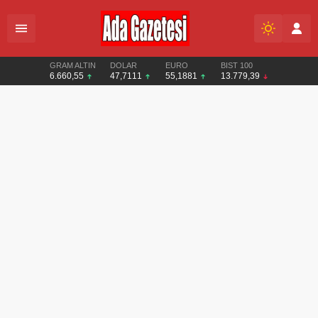
GRAM ALTIN
DOLAR
EURO
BIST 100
6.660,55
47,7111
55,1881
13.779,39