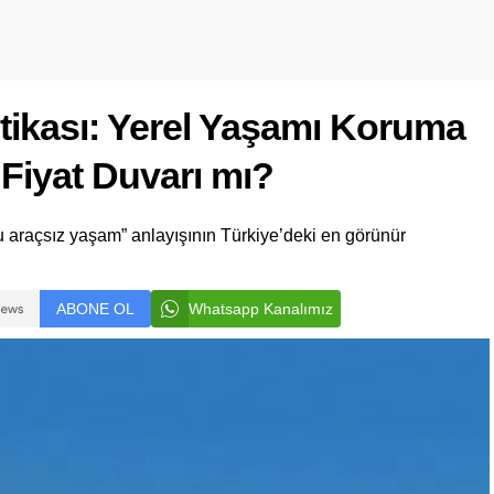
itikası: Yerel Yaşamı Koruma
 Fiyat Duvarı mı?
rlu araçsız yaşam” anlayışının Türkiye’deki en görünür
ABONE OL
Whatsapp Kanalımız