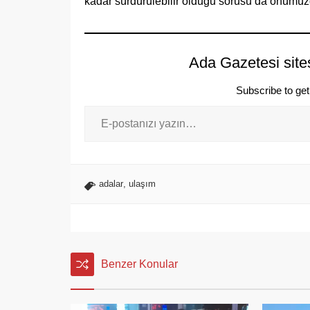
kadar sürdürülebilir olduğu sorusu da önümüzd
Ada Gazetesi site
Subscribe to get 
adalar
,
ulaşım
Benzer Konular