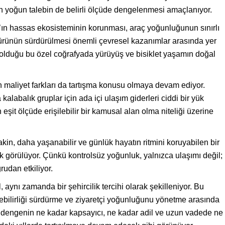
n yoğun talebin de belirli ölçüde dengelenmesi amaçlanıyor.
’ın hassas ekosisteminin korunması, araç yoğunluğunun sınırlı
ltürünün sürdürülmesi önemli çevresel kazanımlar arasında yer
tlı olduğu bu özel coğrafyada yürüyüş ve bisiklet yaşamın doğal
n maliyet farkları da tartışma konusu olmaya devam ediyor.
a kalabalık gruplar için ada içi ulaşım giderleri ciddi bir yük
 eşit ölçüde erişilebilir bir kamusal alan olma niteliği üzerine
akin, daha yaşanabilir ve günlük hayatın ritmini koruyabilen bir
k görülüyor. Çünkü kontrolsüz yoğunluk, yalnızca ulaşımı değil;
rudan etkiliyor.
 aynı zamanda bir şehircilik tercihi olarak şekilleniyor. Bu
lebilirliği sürdürme ve ziyaretçi yoğunluğunu yönetme arasında
 dengenin ne kadar kapsayıcı, ne kadar adil ve uzun vadede ne