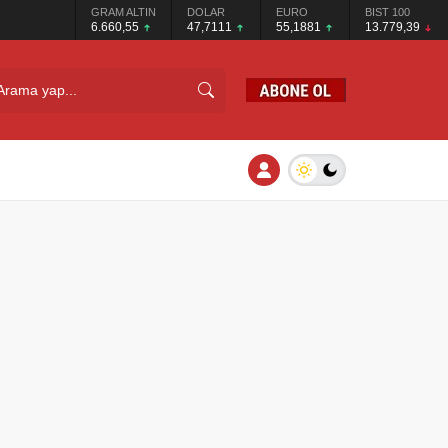
GRAM ALTIN
DOLAR
EURO
BIST 100
6.660,55
47,7111
55,1881
13.779,39