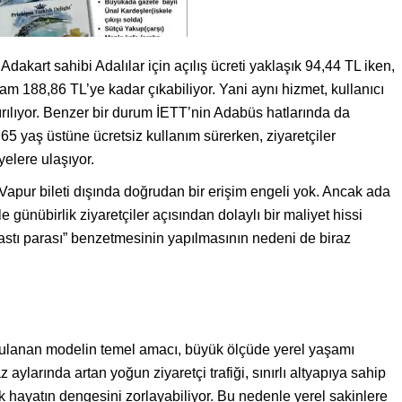
dakart sahibi Adalılar için açılış ücreti yaklaşık 94,44 TL iken,
am 188,86 TL’ye kadar çıkabiliyor. Yani aynı hizmet, kullanıcı
dırılıyor. Benzer bir durum İETT’nin Adabüs hatlarında da
65 yaş üstüne ücretsiz kullanım sürerken, ziyaretçiler
elere ulaşıyor.
Vapur bileti dışında doğrudan bir erişim engeli yok. Ancak ada
le günübirlik ziyaretçiler açısından dolaylı bir maliyet hissi
stı parası” benzetmesinin yapılmasının nedeni de biraz
gulanan modelin temel amacı, büyük ölçüde yerel yaşamı
 aylarında artan yoğun ziyaretçi trafiği, sınırlı altyapıya sahip
hayatın dengesini zorlayabiliyor. Bu nedenle yerel sakinlere