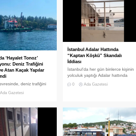
İstanbul Adalar Hattında
“Kaptan Köşkü” Skandalı
da ‘Hayalet Tonoz’
İddiası
onu: Deniz Trafiğini
İstanbul'da her gün binlerce kişinin
ye Atan Kaçak Yapılar
yolculuk yaptığı Adalar hattında
ndi
kaydedilen görüntüler "bu kadarına
evresinde, deniz trafiğini
0
Ada Gazetesi
da pes" dedirtti
 sokan ve çevre kirliliğine
Ada Gazetesi
an usulsüz tonozlara
eniş çaplı bir temizlik ve
 operasyonu
tirildi.