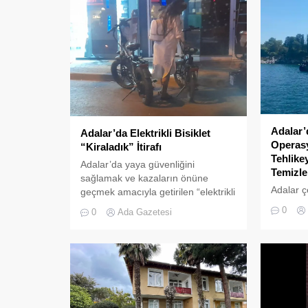
Adalar’
Adalar’da Elektrikli Bisiklet
Operasy
“Kiraladık” İtirafı
Tehlike
Adalar’da yaya güvenliğini
Temizle
sağlamak ve kazaların önüne
Adalar ç
geçmek amacıyla getirilen “elektrikli
tehlikeye
bisiklet kiralama yasağı” adeta hiçe
0
0
Ada Gazetesi
neden ol
sayılıyor. Kameralara yansıyan son
yönelik g
görüntüler, yasağın delindiğini ve
denetim
denetimlerin yetersiz kaldığını bir
gerçekleş
kez daha gözler önüne serdi.
Adalar’da UKOME (Ulaşım
Koordinasyon Merkezi) kararları
doğrultusunda ticari amaçlı elektrikli