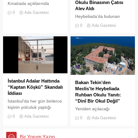
Okulu Binasının Çatısı
Kınalıada açıklarında
Alev Aldı
makine arızası nedeniyle
0
Ada Gazetesi
denizde mahsur kalan bir
Heybeliada’da bulunan
tekne, Kıyı Emniyeti Genel
askeri okul binasının
0
Ada Gazetesi
Müdürlüğü (KEGM)
çatısında, tamirat
ekiplerinin zamanında
çalışmaları sırasında yangın
müdahalesiyle kurtarıldı.
çıktı. Gökyüzünü kaplayan
yoğun duman paniğe neden
olurken, itfaiye ekipleri
yangına hızla müdahale etti.
İstanbul Adalar Hattında
Bakan Tekin’den
“Kaptan Köşkü” Skandalı
Meclis’te Heybeliada
İddiası
Ruhban Okulu Yanıtı:
“Dinî Bir Okul Değil”
İstanbul'da her gün binlerce
kişinin yolculuk yaptığı
Yeniden açılacağı
Adalar hattında kaydedilen
iddialarıyla son dönemde
0
Ada Gazetesi
0
Ada Gazetesi
görüntüler "bu kadarına da
kamuoyunda sıkça tartışılan
pes" dedirtti
Heybeliada Ruhban Okulu,
TBMM gündemine taşındı
Bir Yorum Yazın