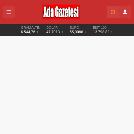
GRAM ALTIN
DOLAR
EURO
BIST 100
6.544,76
47,7013
55,0086
13.798,82