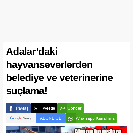
Adalar’daki
hayvanseverlerden
belediye ve veterinerine
suçlama!
Paylaş
Tweetle
Gönder
ABONE OL
Whatsapp Kanalımız