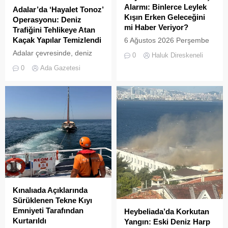
Alarmı: Binlerce Leylek
Adalar’da ‘Hayalet Tonoz’
Kışın Erken Geleceğini
Operasyonu: Deniz
mi Haber Veriyor?
Trafiğini Tehlikeye Atan
Kaçak Yapılar Temizlendi
6 Ağustos 2026 Perşembe
günü öğle saatlerinde, saat
Adalar çevresinde, deniz
0
Haluk Direskeneli
14:00 sularında Büyükada
trafiğini tehlikeye sokan ve
0
Ada Gazetesi
semalarında doğanın en
çevre kirliliğine neden olan
görkemli görsel
usulsüz tonozlara yönelik
şölenlerinden biri yaşandı.
geniş çaplı bir temizlik ve
denetim operasyonu
gerçekleştirildi.
Kınalıada Açıklarında
Sürüklenen Tekne Kıyı
Emniyeti Tarafından
Heybeliada’da Korkutan
Kurtarıldı
Yangın: Eski Deniz Harp