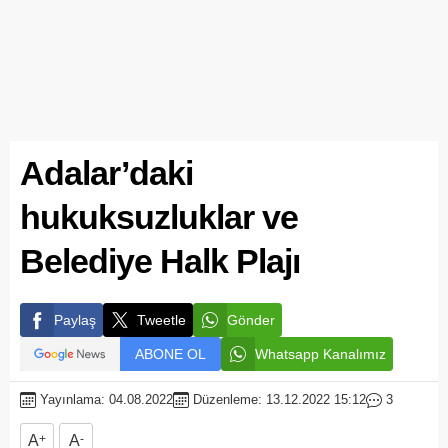
Adalar’daki
hukuksuzluklar ve
Belediye Halk Plajı
Paylaş
Tweetle
Gönder
ABONE OL
Whatsapp Kanalımız
Yayınlama: 04.08.2022
Düzenleme: 13.12.2022 15:12
3
A
+
A
-