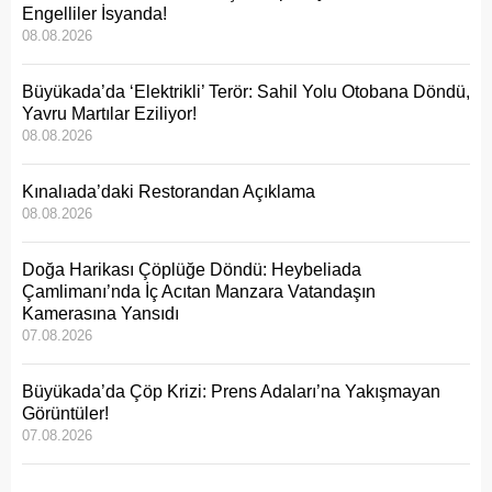
Engelliler İsyanda!
08.08.2026
Büyükada’da ‘Elektrikli’ Terör: Sahil Yolu Otobana Döndü,
Yavru Martılar Eziliyor!
08.08.2026
Kınalıada’daki Restorandan Açıklama
08.08.2026
Doğa Harikası Çöplüğe Döndü: Heybeliada
Çamlimanı’nda İç Acıtan Manzara Vatandaşın
Kamerasına Yansıdı
07.08.2026
Büyükada’da Çöp Krizi: Prens Adaları’na Yakışmayan
Görüntüler!
07.08.2026