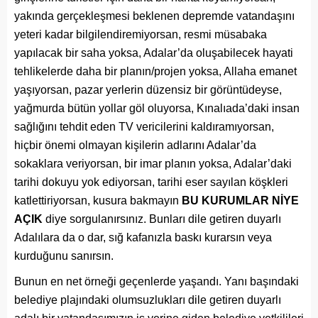
yakında gerçekleşmesi beklenen depremde vatandaşını
yeteri kadar bilgilendiremiyorsan, resmi müsabaka
yapılacak bir saha yoksa, Adalar’da oluşabilecek hayati
tehlikelerde daha bir planın/projen yoksa, Allaha emanet
yaşıyorsan, pazar yerlerin düzensiz bir görüntüdeyse,
yağmurda bütün yollar göl oluyorsa, Kınalıada’daki insan
sağlığını tehdit eden TV vericilerini kaldıramıyorsan,
hiçbir önemi olmayan kişilerin adlarını Adalar’da
sokaklara veriyorsan, bir imar planın yoksa, Adalar’daki
tarihi dokuyu yok ediyorsan, tarihi eser sayılan köşkleri
katlettiriyorsan, kusura bakmayın
BU KURUMLAR NİYE
AÇIK
diye sorgulanırsınız. Bunları dile getiren duyarlı
Adalılara da o dar, sığ kafanızla baskı kurarsın veya
kurduğunu sanırsın.
Bunun en net örneği geçenlerde yaşandı. Yanı başındaki
belediye plajındaki olumsuzlukları dile getiren duyarlı