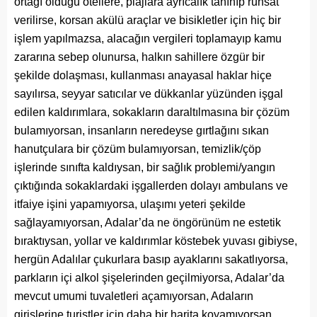
ortağı olduğu otellere, plajlara ayrıcalık tanınıp ruhsat
verilirse, korsan akülü araçlar ve bisikletler için hiç bir
işlem yapılmazsa, alacağın vergileri toplamayıp kamu
zararına sebep olunursa, halkın sahillere özgür bir
şekilde dolaşması, kullanması anayasal haklar hiçe
sayılırsa, seyyar satıcılar ve dükkanlar yüzünden işgal
edilen kaldırımlara, sokakların daraltılmasına bir çözüm
bulamıyorsan, insanların neredeyse gırtlağını sıkan
hanutçulara bir çözüm bulamıyorsan, temizlik/çöp
işlerinde sınıfta kaldıysan, bir sağlık problemi/yangın
çıktığında sokaklardaki işgallerden dolayı ambulans ve
itfaiye işini yapamıyorsa, ulaşımı yeteri şekilde
sağlayamıyorsan, Adalar’da ne öngörünüm ne estetik
bıraktıysan, yollar ve kaldırımlar köstebek yuvası gibiyse,
hergün Adalılar çukurlara basıp ayaklarını sakatlıyorsa,
parkların içi alkol şişelerinden geçilmiyorsa, Adalar’da
mevcut umumi tuvaletleri açamıyorsan, Adaların
girişlerine turistler için daha bir harita koyamıyorsan,