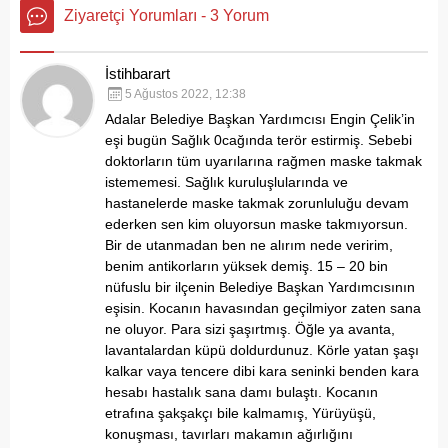
Ziyaretçi Yorumları - 3 Yorum
İstihbarart
5 Ağustos 2022, 12:38
Adalar Belediye Başkan Yardımcısı Engin Çelik’in
eşi bugün Sağlık 0cağında terör estirmiş. Sebebi
doktorların tüm uyarılarına rağmen maske takmak
istememesi. Sağlık kuruluşlularında ve
hastanelerde maske takmak zorunluluğu devam
ederken sen kim oluyorsun maske takmıyorsun.
Bir de utanmadan ben ne alırım nede veririm,
benim antikorların yüksek demiş. 15 – 20 bin
nüfuslu bir ilçenin Belediye Başkan Yardımcısının
eşisin. Kocanın havasından geçilmiyor zaten sana
ne oluyor. Para sizi şaşırtmış. Öğle ya avanta,
lavantalardan küpü doldurdunuz. Körle yatan şaşı
kalkar vaya tencere dibi kara seninki benden kara
hesabı hastalık sana damı bulaştı. Kocanın
etrafına şakşakçı bile kalmamış, Yürüyüşü,
konuşması, tavırları makamın ağırlığını