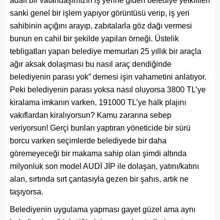
adalı bir vatandaşımızın iş yerine giden belediye yetkilileri
sanki genel bir işlem yapıyor görüntüsü verip, iş yeri
sahibinin açığını arayıp, zabıtalarla göz dağı vermesi
bunun en cahil bir şekilde yapılan örneği. Üstelik
tebligatları yapan belediye memurları 25 yıllık bir araçla
ağır aksak dolaşması bu nasıl araç dendiğinde
belediyenin parası yok” demesi işin vahametini anlatıyor.
Peki belediyenin parası yoksa nasıl oluyorsa 3800 TL’ye
kiralama imkanın varken, 191000 TL’ye halk plajını
vakıflardan kiralıyorsun? Kamu zararına sebep
veriyorsun! Gerçi bunları yaptıran yöneticide bir sürü
borcu varken seçimlerde belediyede bir daha
göremeyeceği bir makama sahip olan şimdi altında
milyonluk son model AUDİ JİP ile dolaşan, yatını/katını
alan, sırtında sırt çantasıyla gezen bir şahıs, artık ne
taşıyorsa.
Belediyenin uygulama yapması gayet güzel ama aynı