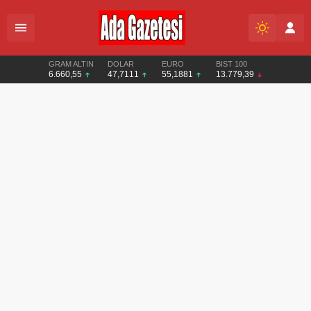
GRAM ALTIN
DOLAR
EURO
BIST 100
6.660,55
47,7111
55,1881
13.779,39