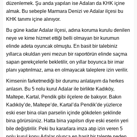
düzenlemek. Şu anda yapılan ise Adaları da KHK içine
almak. Bu sebeple Marmara Denizi ve Adalar ilçesi bu
KHK tanımı içine alınıyor.
Bu güne kadar Adalar ilçesi, adına koruma kurulu denilen
neye ve kime hizmet ettiği belli olmayan bir kurumun
elinde adeta oyuncak olmuştu. En basit bir talebiniz
yıllarca okuldan yeni mezun bir raportörün elinde saçma
sapan gerekçelerle bekletilir, on yıllar boyunca bir imar
planı yaptırılmaz, ama en olmayacak taleplere izin verilir.
Kimsenin farketmediği bir durumu anlatayım da herkes
anlasın. Bu 5 nolu kurul Adalar ile birlikte Kadıköy,
Maltepe, Kartal, Pendik gibi ilçelere de bakıyor. Bakın
Kadıköy’de, Maltepe’de, Kartal’da Pendik’de yüzlerce
eski eser bina olan parselin içinde gökdelen şeklinde
bina görürsünüz. Hatta bina yapılsın diye eski eserin yeri
bile değiştirilir. Peki bu kararlara imza atıp izin veren 5
nolu kurul konu Adalar olunca en basit bir talepte neden