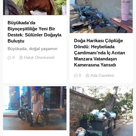
Büyükada’da
Biyoçeşitliliğe Yeni Bir
Destek: Sülünler Doğayla
Doğa Harikası Çöplüğe
Buluştu
Döndü: Heybeliada
Büyükada, doğal yaşamın
Çamlimanı’nda İç Acıtan
korunması ve biyolojik
0
Haluk Direskeneli
Manzara Vatandaşın
çeşitliliğin
Kamerasına Yansıdı
zenginleştirilmesine yönelik
Heybeliada’da yer alan
önemli bir uygulamaya daha
0
Ada Gazetesi
Çamlimanı Koyu,
ev sahipliği yapıyor. Tarım
duyarsızlık ve hizmet
ve Orman Bakanlığı Doğa
eksikliğinin kurbanı oldu.
Koruma ve Milli Parklar
Doğal güzelliğiyle bilinen
(DKMP) Genel Müdürlüğü
koyun her köşesinin çöple
tarafından Polonezköy
dolduğu o anlar, bir
Sülün Üretim İstasyonu’nda
vatandaşın kamerasına
yetiştirilen yüzlerce sülün,
saniye saniye yansıdı.
Temmuz 2026’da
Yeşille mavinin kucaklaştığı,
Büyükada’nın ormanlık
İstanbulluların nefes almak
alanlarında doğal yaşama