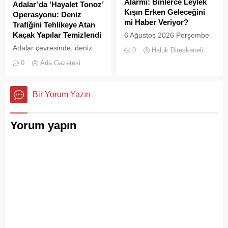
Alarmı: Binlerce Leylek
Adalar’da ‘Hayalet Tonoz’
görüntüler, çevre sağlığı
Kışın Erken Geleceğini
Operasyonu: Deniz
açısından tehlike çanlarının
mi Haber Veriyor?
Trafiğini Tehlikeye Atan
çaldığını gösteriyor. Çöpler
Kaçak Yapılar Temizlendi
6 Ağustos 2026 Perşembe
Konteynerlere Sığmıyor,...
günü öğle saatlerinde, saat
Adalar çevresinde, deniz
0
Haluk Direskeneli
14:00 sularında Büyükada
trafiğini tehlikeye sokan ve
0
Ada Gazetesi
semalarında doğanın en
çevre kirliliğine neden olan
görkemli görsel
usulsüz tonozlara yönelik
şölenlerinden biri yaşandı.
geniş çaplı bir temizlik ve
Bir Yorum Yazın
denetim operasyonu
gerçekleştirildi.
Yorum yapın