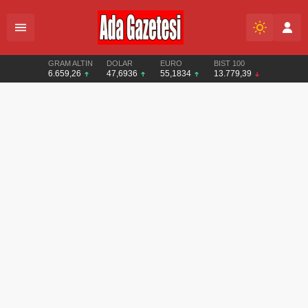
GRAM ALTIN
DOLAR
EURO
BIST 100
6.659,26
47,6936
55,1834
13.779,39