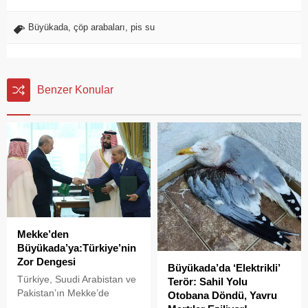
Büyükada
,
çöp arabaları
,
pis su
Benzer Konular
Mekke’den
Büyükada’ya:Türkiye’nin
Zor Dengesi
Büyükada’da ‘Elektrikli’
Türkiye, Suudi Arabistan ve
Terör: Sahil Yolu
Pakistan’ın Mekke’de
Otobana Döndü, Yavru
imzaladığı Ortak Savunma