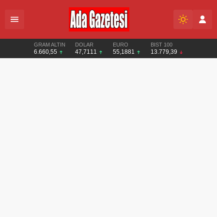
GRAM ALTIN
DOLAR
EURO
BIST 100
6.660,55
47,7111
55,1881
13.779,39