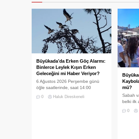
Büyükada’da Erken Göç Alarmı:
Binlerce Leylek Kışın Erken
Geleceğini mi Haber Veriyor?
Büyükad
Kaybola
6 Ağustos 2026 Perşembe günü
mü?
öğle saatlerinde, saat 14:00
sularında Büyükada semalarında
Sabah v
0
Haluk Direskeneli
doğanın en görkemli görsel
belki il
şölenlerinden biri yaşandı.
Büyükada’
0
tanıyanla
adımları