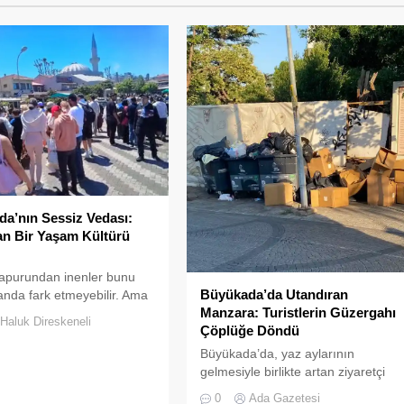
a’nın Sessiz Vedası:
n Bir Yaşam Kültürü
apurundan inenler bunu
Büyükada’da Utandıran
k anda fark etmeyebilir. Ama
Manzara: Turistlerin Güzergahı
yı elli, altmış yıldır
Haluk Direskeneli
Çöplüğe Döndü
r bilir; adanın sesi ve
 değişti
Büyükada’da, yaz aylarının
gelmesiyle birlikte artan ziyaretçi
yoğunluğu, temizlik ve çöp toplama
0
Ada Gazetesi