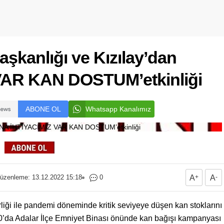
aşkanlığı ve Kızılay’dan
VAR KAN DOSTUM’etkinliği
ABONE OL
Whatsapp Kanalımız
üzenleme: 13.12.2022 15:18
0
A
+
A
-
irliği ile pandemi döneminde kritik seviyeye düşen kan stoklarını
0’da Adalar İlçe Emniyet Binası önünde kan bağışı kampanyası