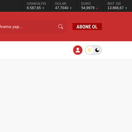
GRAM ALTIN
DOLAR
EURO
BIST 100
6.587,65
47,7040
54,9979
13.866,67