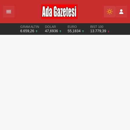
GRAM ALTIN
DOLAR
EURO
BIST 100
6.659,26
47,6936
55,1834
13.779,39