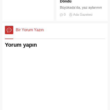
Büyükada’yı elli, altmış yıldır
Döndü
tanıyanlar bilir; adanın sesi
Büyükada’da, yaz aylarının
ve adımları değişti
gelmesiyle birlikte artan
0
Ada Gazetesi
ziyaretçi yoğunluğu, temizlik
ve çöp toplama
hizmetlerindeki aksaklıkları
Bir Yorum Yazın
bir kez daha gözler önüne
serdi.
Yorum yapın