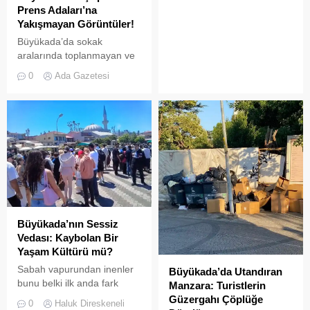
Prens Adaları’na
şölenlerinden biri yaşandı.
Yakışmayan Görüntüler!
Büyükada’da sokak
aralarında toplanmayan ve
biriken çöpler vatandaşların
0
Ada Gazetesi
tepkisine neden
oluyor.Özellikle yaz
aylarında hem yerli hem de
yabancı turistlerin akınına
uğrayan Büyükada’da,
çevre temizliği konusunda
yaşanan aksaklıklar adeta
pes dedirtti. Adanın tarihi ve
doğal güzellikleriyle süslü
sokaklarından yansıyan son
görüntüler, çevre sağlığı
Büyükada’nın Sessiz
açısından tehlike çanlarının
Vedası: Kaybolan Bir
çaldığını gösteriyor. Çöpler
Yaşam Kültürü mü?
Konteynerlere Sığmıyor,...
Sabah vapurundan inenler
Büyükada’da Utandıran
bunu belki ilk anda fark
Manzara: Turistlerin
etmeyebilir. Ama
Güzergahı Çöplüğe
0
Haluk Direskeneli