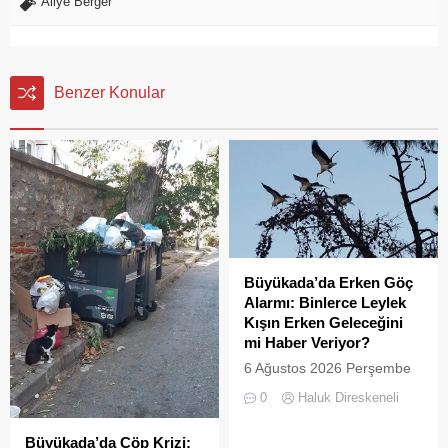
Aliye Berger
Benzer Konular
Büyükada’da Erken Göç
Alarmı: Binlerce Leylek
Kışın Erken Geleceğini
mi Haber Veriyor?
6 Ağustos 2026 Perşembe
günü öğle saatlerinde, saat
0
Haluk Direskeneli
14:00 sularında Büyükada
semalarında doğanın en
Büyükada’da Çöp Krizi:
görkemli görsel