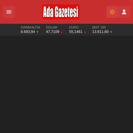
GRAM ALTIN
DOLAR
EURO
BIST 100
6.693,94
47,7109
55,1461
13.811,60