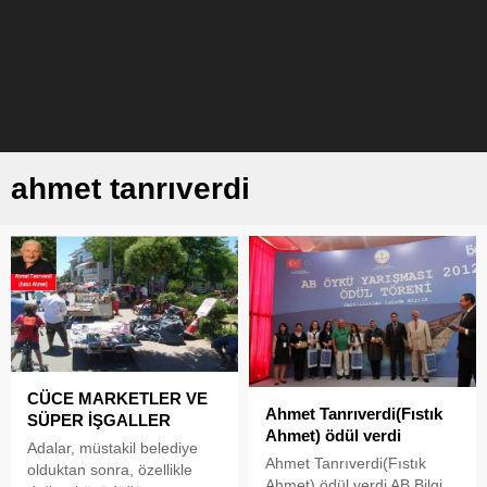
ahmet tanrıverdi
CÜCE MARKETLER VE
Ahmet Tanrıverdi(Fıstık
SÜPER İŞGALLER
Ahmet) ödül verdi
Adalar, müstakil belediye
Ahmet Tanrıverdi(Fıstık
olduktan sonra, özellikle
Ahmet) ödül verdi AB Bilgi