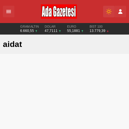
GRAM ALTIN
DOLAR
EURO
BIST 100
6.660,55
47,7111
55,1881
13.779,39
aidat