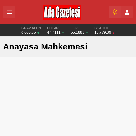
GRAM ALTIN
DOLAR
EURO
BIST 100
6.660,55
47,7111
55,1881
13.779,39
Anayasa Mahkemesi