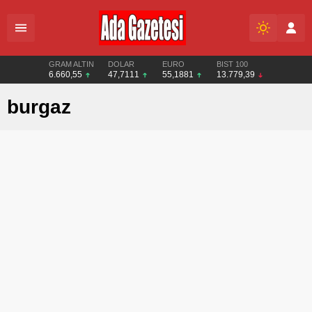
GRAM ALTIN
DOLAR
EURO
BIST 100
6.660,55
47,7111
55,1881
13.779,39
burgaz