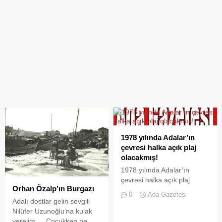
1978 yılında Adalar’ın
çevresi halka açık plaj
olacakmış!
1978 yılında Adalar’ın
çevresi halka açık plaj
Orhan Özalp’ın Burgazı
olacakmış! 1978 yılında
0
Ada Gazetesi
Marmara Denizi’ndeki
Adalı dostlar gelin sevgili
Kınalı, Burgaz, Heybeli
Nilüfer Uzunoğlu’na kulak
adalarının tüm çevresi ve
verelim…. Çocukken ne