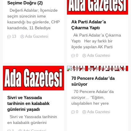
giden vatandaşlar,
ve personel göndererek
Seçime Doğru (2)
Heybeliada iskelesinde
oluşan hasarların
Değerli Adalılar; İlçemizde
ilginç...
giderilmesine yardımcı
seçim sürecinin ivme
olduktan sonra, asfaltta ve
Ak Parti Adalar’a
kazandığı bu günlerde, CHP
yolların altında meydana
Çıkarma Yaptı
kanadında, 11 Belediye
gelen büyük hasarların
Başkanı Aday Adayının
Ak Parti Adalar’a Çıkarma
giderilmesi için Adalar Ak
13
Ada Gazetesi
kıyasıya mücadeleleri , AKP
Yaptı Her ay farklı bir
Parti İlçe yöneticilerinin
kanadında ise, eski
ilçede yapılan AK Parti
katkılarıyla İBB Fen İşleri
Belediye Başkanı Coşkun
İstanbul İl Başkanlığı
Daire Başkanı...
0
Ada Gazetesi
Özden ve İsmail Hakkı
Yönetim Kurulu Toplantısı,
Durmuş’un isimleri
Adalar ilçesi ev sahipliğinde
duyulmakta ve bu isimlere
gerçekleştirildi.Kınalıada ve
yeni isimlerin de katılacağı
Burgazadası ziyaretini Ak
70 Pencere Adalar’da
söylentilerinin, Adalar
Parti Başkan Vekili Haydar
sürüyor
İlçesi’nde Yerel Yönetim
Ali yıldız ve İl yönetim
70 Pencere Adalar’da
Aday Adayı yarışının
Kurulu Üyesi Çoşkun
Sivri ve Yassıada
sürüyor… “Eğitim,
önümüzdeki...
Özden’nin katılımıyla
tarihinin en kalabalık
ulaşılabilen her yere
gerçekleştiren heyete daha
günlerini yaşadı
götürülmeli” Nazlı
sonra Heybeliada’da...
0
Ada Gazetesi
DOENYAS ‘70
Sivri ve Yassıada tarihinin
Pencere’, eğitimin ve
en kalabalık günlerini
hizmetin, ulaşılabilecek her
yaşadı Adalar ve