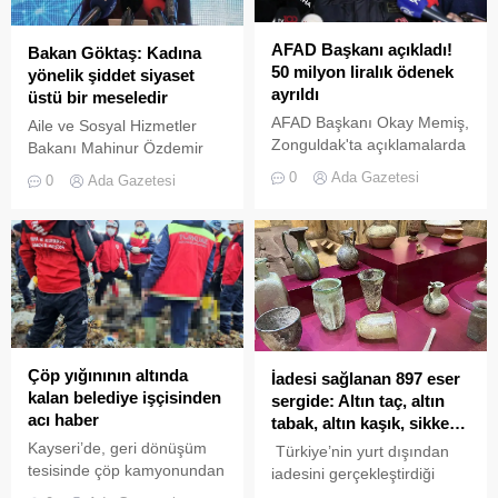
ekosistemi inşa ettik. Bu
ekosistem ile Türkiye'yi
küresel bir üretim ve
AFAD Başkanı açıkladı!
Bakan Göktaş: Kadına
teknoloji üssüne
50 milyon liralık ödenek
yönelik şiddet siyaset
dönüştürmekte kararlıyız.
ayrıldı
üstü bir meseledir
Sayın Cumhurbaşkanımızın
AFAD Başkanı Okay Memiş,
Aile ve Sosyal Hizmetler
liderliğinde birçok alanda
Zonguldak'ta açıklamalarda
Bakanı Mahinur Özdemir
büyük atılımlara imza...
bulundu. Okay Memiş, "İlk
Göktaş, “Bugün ne yazık ki
0
Ada Gazetesi
0
Ada Gazetesi
etapta İçişleri Bakanımızın
kadının maruz kaldığı şiddet
talimatıyla 50 milyon liralık
küresel bir sorundur. Kadına
bir ödenek valilik hesabına
yönelik şiddet konusu ‘siz
aktarıldı. Bu en kısa
şunu yaptınız, biz bunu
zamanda zarar gören
yaptık’ denecek bir konu
vatandaşlarımızın
değildir. Kadına yönelik
hesaplarına aktarılacak. "
şiddet siyaset üstü bir
dedi.
meseledir. Toplumun
meselesidir, vicdani bir
Çöp yığınının altında
İadesi sağlanan 897 eser
meseledir. Biz bu konuya
kalan belediye işçisinden
sergide: Altın taç, altın
her zaman...
acı haber
tabak, altın kaşık, sikke…
Kayseri’de, geri dönüşüm
Türkiye’nin yurt dışından
tesisinde çöp kamyonundan
iadesini gerçekleştirdiği
dökülen çöp yığınlarının
Anadolu menşeili kültür