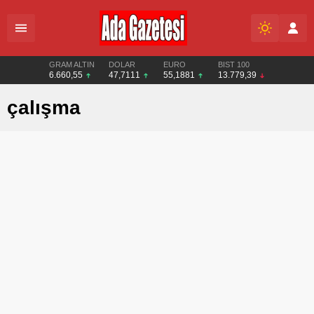
GRAM ALTIN
DOLAR
EURO
BIST 100
6.660,55
47,7111
55,1881
13.779,39
çalışma