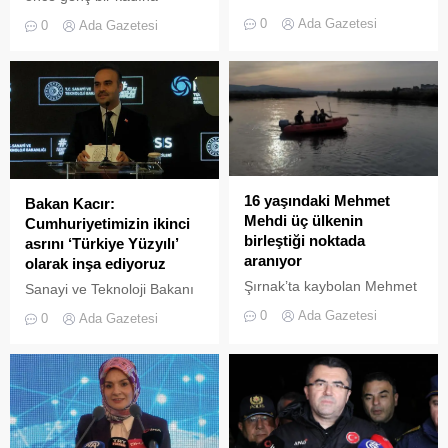
üniversite sınavlarına
yönelik yapılan ilk beyin
0
Ada Gazetesi
0
Ada Gazetesi
yönelik ‘manevi’ hazırlık
ameliyatındaki kafatası,
büyük bir sektöre dönüştü.
müzede sergilenirken,
Kimi bilinçaltı kodlaması
ziyaretçilerini şaşırtıyor.
kimi başarı tılsımı kimi de
zihin açma işlemi yaptırıyor.
Bu işlemlerin ücretleri ise 15
bin TL’ye kadar çıkıyor.
16 yaşındaki Mehmet
Bakan Kacır:
Mehdi üç ülkenin
Cumhuriyetimizin ikinci
birleştiği noktada
asrını ‘Türkiye Yüzyılı’
aranıyor
olarak inşa ediyoruz
Şırnak’ta kaybolan Mehmet
Sanayi ve Teknoloji Bakanı
Mehdi Demiral'ı (16) arama
Mehmet Fatih Kacır, MESS
0
Ada Gazetesi
0
Ada Gazetesi
çalışmaları, 11'nci gününe
tarafından Beşiktaş'ta
girdi. Mehmet'in bulunması
düzenlenen 'İş Güvenliğinin
için Dicle Nehri'nin Irak
Yıldızları Ödül Töreni'ne
tarafında da çalışma
katıldı. Kacır, "Geride
başlatıldı.
bıraktığımız 21 yılda büyük
bir sanayi ve teknoloji