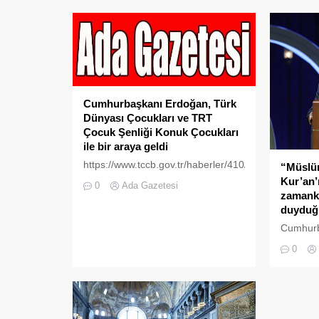
ortak tar
bağlara 
değer at
Irak ile i
ve iyi k
ortak çı
ilerletm
iradeye 
Cumhurbaşkanı Erdoğan, Türk
önce imz
Dünyası Çocukları ve TRT
Türkiye-I
Çocuk Şenliği Konuk Çocukları
ile bir araya geldi
https://www.tccb.gov.tr/haberler/410/152105/cumhu
“Müslü
erdogan-turk-dunyasi-cocuklari-ve-
Kur’an’
0
Ada Gazetesi
trt-cocuk-senligi-konuk-cocuklari-
zamanki
ile-bir-araya-geldi
duyduğ
Cumhurb
Kerim’i
0
Büyük Fi
konuşma
bugün Ku
zamankin
duyduğu