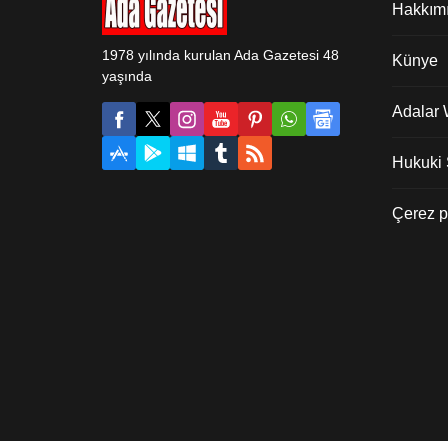
hediye etti. Cumhurbaşkanı
Hakkım
Erdoğan, Hırka-i Saadet
Dairesi’ndeki Hırka-i...
1978 yılında kurulan Ada Gazetesi 48
Künye
yaşında
Adalar
Hukuki Ş
Çerez po