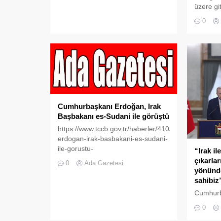
üzere git
Bağdat’a
0
Erdoğan’
Havalim
Muhamme
diğer yet
karşılad
Erdoğan’
Bakanı H
Ali Yerl
Yaşar Gü
Cumhurbaşkanı Erdoğan, Irak
Bolat, Ul
Başbakanı es-Sudani ile görüştü
https://www.tccb.gov.tr/haberler/410/152076/cumhu
erdogan-irak-basbakani-es-sudani-
ile-gorustu-
“Irak ile
çıkarlar
0
Ada Gazetesi
yönünde
sahibiz
Cumhurb
Başbakan
0
ortak bas