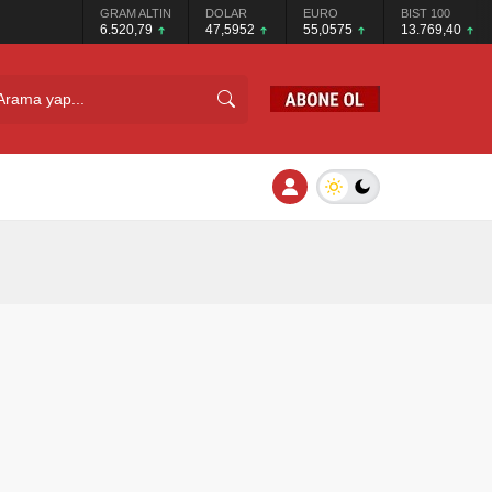
GRAM ALTIN
DOLAR
EURO
BIST 100
6.520,79
47,5952
55,0575
13.769,40