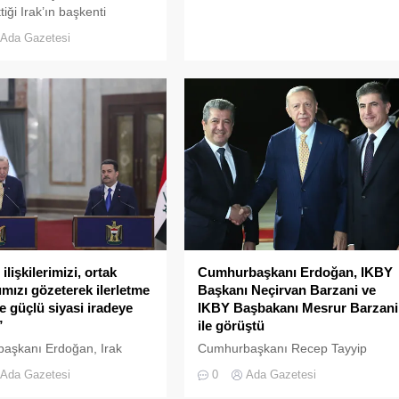
tiği Irak’ın başkenti
 ulaştı. Cumhurbaşkanı
Ada Gazetesi
ı, Bağdat Uluslararası
anı’nda Başbakan
d Şiya es-Sudani ve
kililer resmî törenle
ı. Cumhurbaşkanı
a Irak ziyaretinde; Dışişleri
akan Fidan, İçişleri Bakanı
ikaya, Millî Savunma Bakanı
ler, Ticaret Bakanı Ömer
aştırma...
rbaskani-
 ilişkilerimizi, ortak
Cumhurbaşkanı Erdoğan, IKBY
ımızı gözeterek ilerletme
Başkanı Neçirvan Barzani ve
 güçlü siyasi iradeye
IKBY Başbakanı Mesrur Barzani
”
ile görüştü
aşkanı Erdoğan, Irak
Cumhurbaşkanı Recep Tayyip
ı Sudani ile düzenlediği
Erdoğan, Irak’taki temasları
Ada Gazetesi
0
Ada Gazetesi
ın toplantısında, “Irak,
kapsamında Bağdat’taki