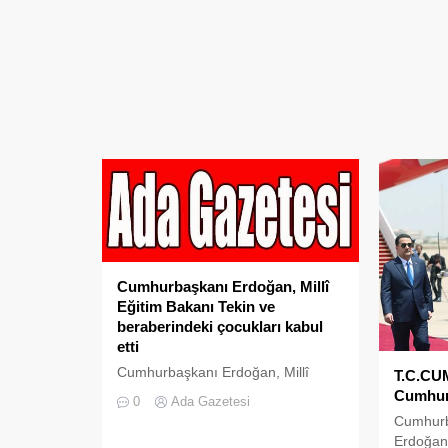
Cumhurbaşkanı Erdoğan, Millî
Eğitim Bakanı Tekin ve
beraberindeki çocukları kabul
etti
Cumhurbaşkanı Erdoğan, Millî
T.C.CU
Eğitim Bakanı Tekin ve
Cumhurb
0
Ada Gazetesi
beraberindeki çocukları kabul etti
Cumhurb
Erdoğan,