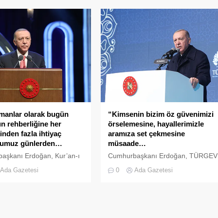
ihî, beşerî ve kültürel
programlarını tamamlayarak gittiği
sahip olduğumuz, stratejik
Erbil’de Irak Kürt Bölgesel Yönetimi
fettiğimiz bir komşumuzdur.
(IKBY) Başkanı Neçirvan Barzani
lişkilerimizi, karşılıklı saygı
ve IKBY Başbakanı Mesrur Barzani
omşuluk ilkesi temelinde,
ile görüştü. Cumhurbaşkanı
karlarımızı gözeterek
Erdoğan, Erbil Uluslararası
e yönünde güçlü siyasi
Havalimanı’nda, IKBY Başkanı
sahibiz. Ziyaretimin ve az
Neçirvan Barzani ve IKBY
alanan anlaşmaların,
Başbakanı Mesrur Barzani
rak...
tarafından törenle karşılandı.
Cumhurbaşkanı Erdoğan, tören
kıtasını selamlayarak IKBY...
rbaskani-
manlar olarak bugün
“Kimsenin bizim öz güvenimizi
ın rehberliğine her
örselemesine, hayallerimizle
nden fazla ihtiyaç
aramıza set çekmesine
umuz günlerden…
müsaade…
aşkanı Erdoğan, Kur’an-ı
Cumhurbaşkanı Erdoğan, TÜRGEV
 Güzel Okuma Yarışması
İftar Programı’nda yaptığı
Ada Gazetesi
0
Ada Gazetesi
nali’nde yaptığı
konuşmada, “İşimizi, görevimizi,
da, “Müslümanlar olarak
sorumluluğumuzu ülkemize,
r’an’ın rehberliğine her
milletimize ve umudunu bizlere
den daha fazla ihtiyaç
bağlamış ailelerimize karşı
muz günlerden geçiyoruz.
vazifelerimizi en güzel şekilde