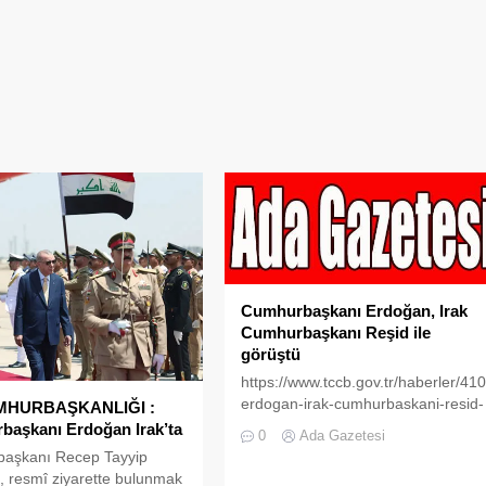
Cumhurbaşkanı Erdoğan, Irak
Cumhurbaşkanı Reşid ile
görüştü
https://www.tccb.gov.tr/haberler/4
erdogan-irak-cumhurbaskani-resid-
MHURBAŞKANLIĞI :
ile-gorustu
aşkanı Erdoğan Irak’ta
0
Ada Gazetesi
aşkanı Recep Tayyip
 resmî ziyarette bulunmak