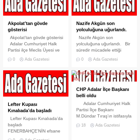
göndermiş ve Hürriyet
dört bir tarafında
Gazetesi yazarı Yalçın
düzenlenen törenlerle
Bayer tarafından doğruluğu
anıldı. Türkiye
araştırılmadan...
Cumhuriyeti’nin kurucusu
Akpolat’tan gövde
Nazife Akgün son
Büyük Önder Mustafa
gösterisi
yolculuğuna uğurlandı.
Kemal Atatürk’ü anmak için
Akpolat’tan gövde gösterisi
Nazife Akgün son
Büyükada’da düzenlenen
Adalar Cumhuriyet Halk
yolculuğuna uğurlandı. Bir
tören, saat 08.45′de
Partisi ilçe Meclis Üyesi ve
süredir mücadele ettiği
mozeleye çelenk
Adalar Belediye Başkan
hastalığına 01.09.2013
koyulmasıyla
0
Ada Gazetesi
0
Ada Gazetesi
Aday Adayı Ali Ercan
günü yenilip hayata
başladı.Törene Adalar
Akpolat,kendisini
gözlerini yuman,eski
Kaymakamı...
destekleyen kalabalık bir
öğretmen ve Adalar
toplulukla CHP Adalar İlçe
Cumhuriyet Halk partisi İlçe
Başkanlığı’na gelip adaylık
Başkanı Nazife
CHP Adalar İlçe Başkanı
başvurusunu İlçe Başkanı
Akgün,bugün öğle
belli oldu
Selçuk Yavuz’a teslim
namazına müteakip
Adalar Cumhuriyet Halk
Lefter Kupası
etti.Bir basın açıklaması
Kınalıada Mezarlığına
Partisi İlçe Başkanı
Kınalıada’da başladı
yapan Akpolat,basın
sonsuz yolculuğuna
M.Dündar Tıraş’ın istifasıyla
Lefter Kupası Kınalıada’da
açıklamasından sonra
uğurlandı.Cenazeye CHP
boşalan CHP Adalar İlçe
başladı
Fayton Kafe’de bir kokteyl
Grup Başkan Vekili Mehmet
18
Ada Gazetesi
Başkanlığına Selcuk Yavuz
FENERBAHÇE’NİN efsane
verdi....
Akif Hamzaçebi,CHP
seçildi.M.Dündar
futbolcularından
İstanbul Milletvekili Haluk