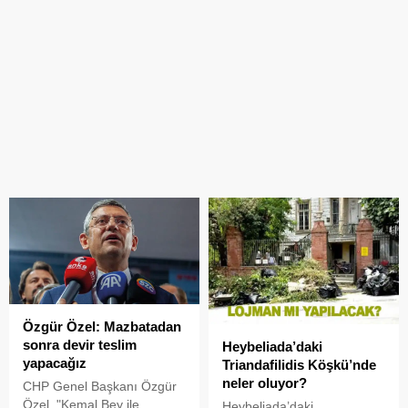
Özgür Özel: Mazbatadan
sonra devir teslim
Heybeliada’daki
yapacağız
Triandafilidis Köşkü’nde
neler oluyor?
CHP Genel Başkanı Özgür
Özel, "Kemal Bey ile
Heybeliada’daki