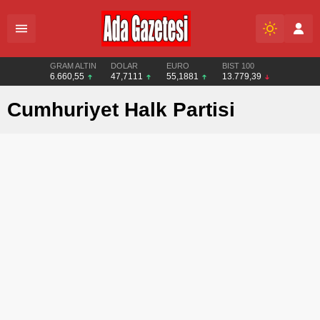
GRAM ALTIN
DOLAR
EURO
BIST 100
6.660,55
47,7111
55,1881
13.779,39
Cumhuriyet Halk Partisi