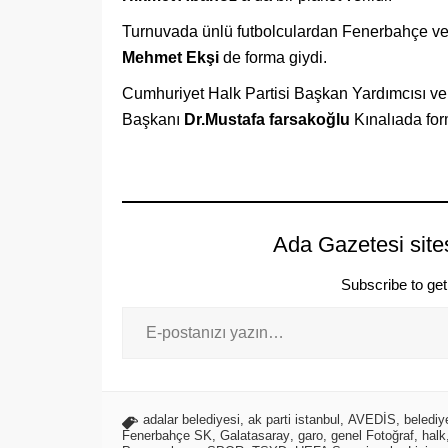
Turnuvada ünlü futbolculardan Fenerbahçe ve
Mehmet Ekşi
de forma giydi.
Cumhuriyet Halk Partisi Başkan Yardımcısı ve İ
Başkanı
Dr.Mustafa farsakoğlu
Kınalıada for
Ada Gazetesi site
Subscribe to get 
adalar belediyesi
,
ak parti istanbul
,
AVEDİS
,
belediy
Fenerbahçe SK
,
Galatasaray
,
garo
,
genel Fotoğraf
,
halk