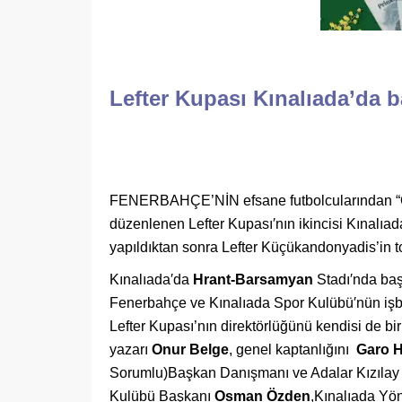
Lefter Kupası Kınalıada’da b
FENERBAHÇE’NİN efsane futbolcularından “Or
düzenlenen Lefter Kupası′nın ikincisi Kınalıad
yapıldıktan sonra Lefter Küçükandonyadis’in 
Kınalıada′da
Hrant-Barsamyan
Stadı′nda başl
Fenerbahçe ve Kınalıada Spor Kulübü′nün işbir
Lefter Kupası’nın direktörlüğünü kendisi de bi
yazarı
Onur Belge
, genel kaptanlığını
Garo 
Sorumlu)Başkan Danışmanı ve Adalar Kızılay
Kulübü Başkanı
Osman Özden
,Kınalıada Yö