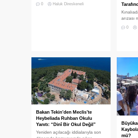
sularında Büyükada semalarında
Tarafın
0
Haluk Direskeneli
doğanın en görkemli görsel
Kınalıad
şölenlerinden biri yaşandı.
arızası 
kalan bi
0
Müdürlü
zamanın
kurtarıld
Bakan Tekin’den Meclis’te
Heybeliada Ruhban Okulu
Büyükad
Yanıtı: “Dinî Bir Okul Değil”
Kaybola
Yeniden açılacağı iddialarıyla son
mü?