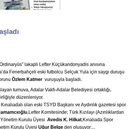
aşladı
dinaryüs” lakaplı Lefter Küçükandonyadis anısına
a’da Fenerbahçeli eski futbolcu Selçuk Yula için saygı duruşu
torunu
Özlem Katmer
vuruşuyla başladı.
ayan turnuva, Adalar Vakfı-Adalar Belediyesi ortaklığı,
liğiyle düzenleniyor.
r Kınalıadalı olan eski TSYD Başkanı ve Aydınlık gazetesi spor
Hamamcıoğlu
,Lefter Komitesinde; Türk Kızılayı (Azınlıklardan
 Yönetim Kurulu Üyesi
Avedis K. Hilkat
,Kınalıada Spor
netim Kurulu Üyesi
Uğur Belge
den oluşuyor…