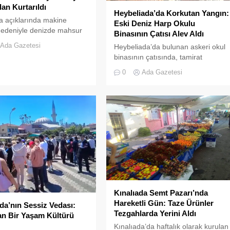
dan Kurtarıldı
Heybeliada’da Korkutan Yangın:
a açıklarında makine
Eski Deniz Harp Okulu
nedeniyle denizde mahsur
Binasının Çatısı Alev Aldı
r tekne, Kıyı Emniyeti Genel
Ada Gazetesi
Heybeliada’da bulunan askeri okul
ğü (KEGM) ekiplerinin
binasının çatısında, tamirat
da müdahalesiyle
çalışmaları sırasında yangın çıktı.
ı.
0
Ada Gazetesi
Gökyüzünü kaplayan yoğun duman
paniğe neden olurken, itfaiye
ekipleri yangına hızla müdahale
etti.
Kınalıada Semt Pazarı’nda
Hareketli Gün: Taze Ürünler
a’nın Sessiz Vedası:
Tezgahlarda Yerini Aldı
n Bir Yaşam Kültürü
Kınalıada’da haftalık olarak kurulan