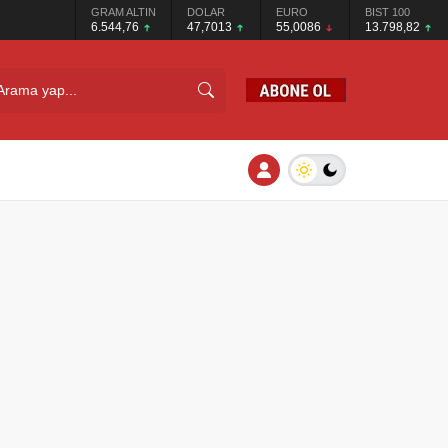
GRAM ALTIN
DOLAR
EURO
BIST 100
6.544,76
47,7013
55,0086
13.798,82