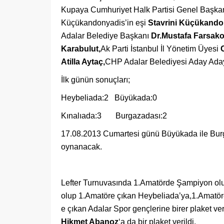
Kupaya Cumhuriyet Halk Partisi Genel Başkan 
Küçükandonyadis’in eşi
Stavrini Küçükando
Adalar Belediye Başkanı
Dr.Mustafa Farsak
Karabulut,
Ak Parti İstanbul İl Yönetim Üyesi
Atilla Aytaç,
CHP Adalar Belediyesi Aday Ada
İlk günün sonuçları;
Heybeliada:2 Büyükada:0
Kınalıada:3 Burgazadası:2
17.08.2013 Cumartesi günü Büyükada ile Burg
oynanacak.
Lefter Turnuvasında 1.Amatörde Şampiyon ol
olup 1.Amatöre çıkan Heybeliada’ya,1.Amatö
e çıkan Adalar Spor gençlerine birer plaket ver
Hikmet Abanoz
‘a da bir plaket verildi.