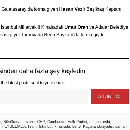
 Galatasaray da forma giyen
Hasan Vezir
,Beşiktaş Kaptanı
stanbul Milletvekili Kınalıadalı
Umut Oran
ve Adalar Belediye
ması giydi.Turnuvada Bedri Baykam’da forma giydi.
sinden daha fazla şey keşfedin
the latest posts sent to your email.
ABONE OL
e
,
Büyükada
,
cevahir
,
CHP
,
Cumhuriyet Halk Partisi
,
efsane
,
eski
,
,
HEYBELİADA
,
hrant
,
İstanbul
,
kınalıada
,
Lefter Küçükandonyadis
,
osman
,