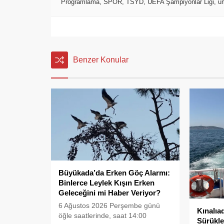
Programlama
,
SPOR
,
TSYD
,
UEFA Şampiyonlar Ligi
,
u
Benzer Konular
Büyükada’da Erken Göç Alarmı:
Binlerce Leylek Kışın Erken
Geleceğini mi Haber Veriyor?
6 Ağustos 2026 Perşembe günü
Kınalıa
öğle saatlerinde, saat 14:00
Sürükle