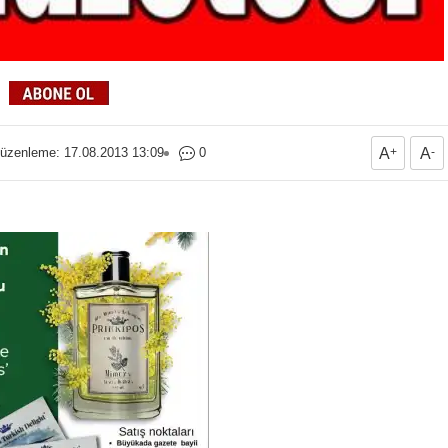
üzenleme: 17.08.2013 13:09
0
A
+
A
-