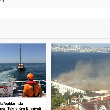
mut
da Açıklarında
nen Tekne Kıyı Emniyeti