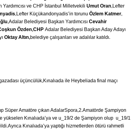
Yardımcısı ve CHP İstanbul Milletvekili
Umut Oran
,Lefter
nyadis
,Lefter Küçükandonyadis’in torunu
Özlem Katmer
,
oğlu
,Adalar Belediyesi Başkan Yardımcısı
Cevahir
Coşkun Özden,CHP
Adalar Belediyesi Başkan Aday Adayı
yı
Oktay Altın,
belediye çalışanları ve adalılar katıldı.
azadası üçüncülük,Kınalıada ile Heybeliada final maçı
up Süper Amatöre çıkan AdalarSpora,2.Amatörde Şampiyon
re yükselen Kınalıada’ya ve u_19/2 de Şampiyon olup u_19/1
ildi.Ayrıca Kınalıada’ya yaptığı hizmetlerden ötürü rahmetli