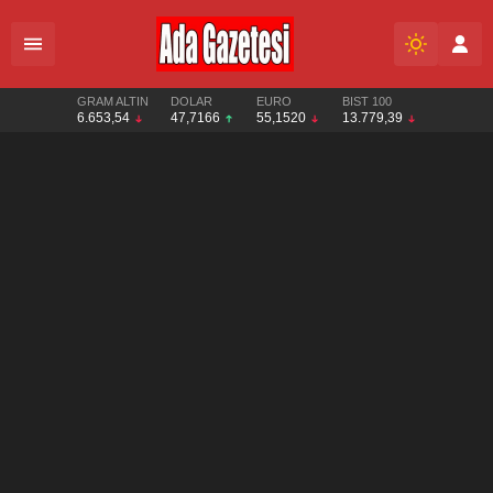
GRAM ALTIN
DOLAR
EURO
BIST 100
6.653,54
47,7166
55,1520
13.779,39