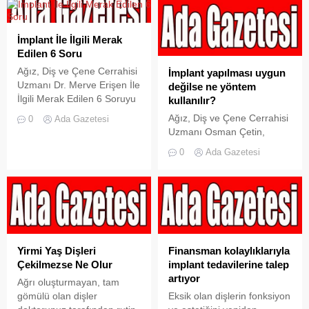
hayatını kaybeden 5
hayatını kaybeden 5
yaşındaki Deniz Sönmez’in
yaşındaki Deniz Sönmez’in
ailesi olayda ihmaller zinciri
ailesi olayda ihmaller zinciri
İmplant İle İlgili Merak
olduğunu iddia ederek
olduğunu iddia ederek
Edilen 6 Soru
savcılığa şikayette bulundu.
savcılığa şikayette bulundu.
Ağız, Diş ve Çene Cerrahisi
İmplant yapılması uygun
Uzmanı Dr. Merve Erişen İle
değilse ne yöntem
İlgili Merak Edilen 6 Soruyu
kullanılır?
cevapladı Diş implantının
Ağız, Diş ve Çene Cerrahisi
0
Ada Gazetesi
çene kemiğine cerrahi
Uzmanı Osman Çetin,
olarak yerleştirilen yapay diş
implantların
0
Ada Gazetesi
kökü olduğunu belirten,
yerleştirilebilmesi için
Pendik Hospitadent Diş
öncelikle implantın o
Hastanesi Ağız, Diş ve Çene
bölgeye uygunluğuna
Cerrahisi Uzmanı Dr. Merve
bakıldığını kaydederek
Erişen, implantlarla yapılan
“eğer uygun değilse ön
diş protezlerinin doğal
hazırlıkla bölgeyi implanta
dişleri en iyi taklit...
uygun hale getiriyoruz”
Yirmi Yaş Dişleri
Finansman kolaylıklarıyla
dedi. İmplant yapılacak
Çekilmezse Ne Olur
implant tedavilerine talep
bölge, ölçümlere uyuyorsa
artıyor
Ağrı oluşturmayan, tam
herhangi bir ekstra tedavi
gömülü olan dişler
Eksik olan dişlerin fonksiyon
uygulamadan o bölgeye