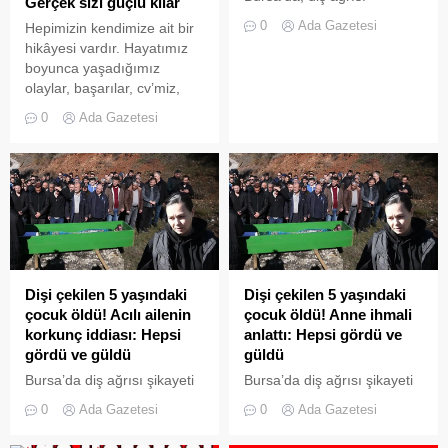
Gerçek sizi güçlü kılar
nedeniyle götürüldüğü özel
0
Ada Gazetesi
Hepimizin kendimize ait bir
diş kliğinde genel anestezi
hikâyesi vardır. Hayatımız
yapılarak, 1 dişi çekilip, 1’i
boyunca yaşadığımız
kanal tedavisi olmak üzere
olaylar, başarılar, cv’miz,
4 dişine dolgu işlemi
anılarımız, hayallerimiz,
uygulanan Deniz Sönmez
0
Ada Gazetesi
prensiplerimiz,
(5), eve geldikten sonra
sevdiklerimiz,
fenalaştı. Hastaneye
sevmediklerimiz. Uzar gider
kaldırılan Sönmez, 3 gün
liste. Hiç durmadan, soluk
sonra, oksijen azlığına bağlı
almadan anlatırız. Severiz
çoklu organ yetmezliği
...
nedeniyle hayatını kaybetti.
Dişi çekilen 5 yaşındaki
Dişi çekilen 5 yaşındaki
çocuk öldü! Acılı ailenin
çocuk öldü! Anne ihmali
korkunç iddiası: Hepsi
anlattı: Hepsi gördü ve
gördü ve güldü
güldü
Bursa’da diş ağrısı şikayeti
Bursa’da diş ağrısı şikayeti
ile gittiği özel bir klinikte
ile gittiği özel bir klinikte
0
Ada Gazetesi
0
Ada Gazetesi
fenalaşıp kaldırıldığı
fenalaşıp kaldırıldığı
hastanede 3 gün sonra
hastanede 3 gün sonra