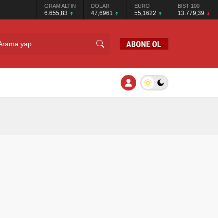
GRAM ALTIN
DOLAR
EURO
BIST 100
6.655,83
47,6961
55,1622
13.779,39