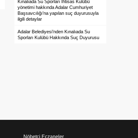
Kınalıada Su Sporları İhtisas Kulübü
yönetimi hakkında Adalar Cumhuriyet
Başsavcılığı’na yapılan suç duyurusuyla
ı
ilgili detaylar
Adalar Belediyesi’nden Kınalıada Su
Sporları Kulübü Hakkında Suç Duyurusu
Nöbetçi Eczaneler