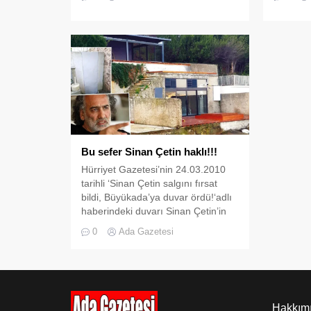
Durumu bilen daire sakinlerinin
nedeniyl
yıkım öncesinde tedbir amaçlı
sahibi S
daireyi boşalttığı öğrenildi.
duvarın 
var. Anc
Bu sefer Sinan Çetin haklı!!!
Hürriyet Gazetesi’nin 24.03.2010
tarihli ‘Sinan Çetin salgını fırsat
bildi, Büyükada’ya duvar ördü!‘adlı
haberindeki duvarı Sinan Çetin’in
örmediği ortaya çıktı! Duvarı yan
0
Ada Gazetesi
komşusu örmüş 24.03.2010 tarihli
‘Sinan Çetin salgını fırsat bildi,
Büyükada‘ya duvar ördü!’ Cenker
Tezel imzalı haberde yer alan
duvarı Sinan Çetin’in değil yan
Hakkım
komşusu olan ve Türkiye’de önemli