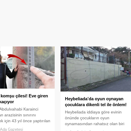
k komşu çilesi! Eve giren
Heybeliada’da oyun oynayan
kaçıyor
çocuklara dikenli tel ile önlem!
 Abdulvahabi Karainci
Heybeliada iddiaya göre evinin
n arazisinin sınırını
önünde çocukların oyun
k için 43 yıl önce yaptırılan
oynamasından rahatsız olan biri
yükseklikteki duvar
Ada Gazetesi
evinin önündeki duvara bıçaklı ve