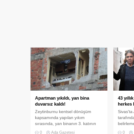
Apartman yıkıldı, yan bina
43 yıllı
duvarsız kaldı!
herkes 
Zeytinburnu kentsel dönüşüm
Sivas'ta
kapsamında yapılan yıkım
tarafında
sırasında, yan binanın 3. katının
belirleme
duvarı olmadığı ortaya çıktı.
2 metre 
0
Ada Gazetesi
0