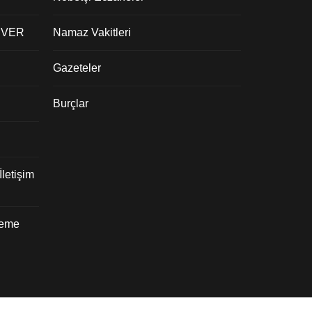
 VER
Namaz Vakitleri
Gazeteler
Burçlar
letişim
deme