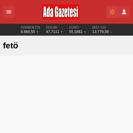
GRAM ALTIN
DOLAR
EURO
BIST 100
6.660,55
47,7111
55,1881
13.779,39
fetö