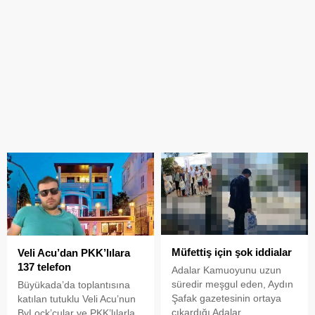
Müfettiş için şok iddialar
Veli Acu’dan PKK’lılara
137 telefon
Adalar Kamuoyunu uzun
süredir meşgul eden, Aydın
Büyükada’da toplantısına
Şafak gazetesinin ortaya
katılan tutuklu Veli Acu’nun
çıkardığı Adalar
ByLock’çular ve PKK’lılarla