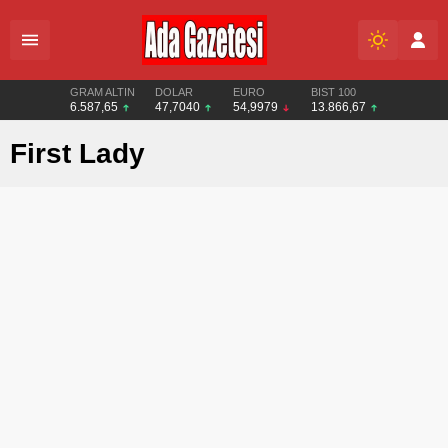
GRAM ALTIN
DOLAR
EURO
BIST 100
6.587,65
47,7040
54,9979
13.866,67
First Lady