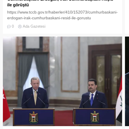
ile görüştü
https://www.tccb.gov.tr/haberler/410/152073/cumhurbaskani-
erdogan-irak-cumhurbaskani-resid-ile-gorustu
0
Ada Gazetesi