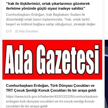
“Irak ile ilişkilerimizi, ortak çıkarlarımızı gözeterek
ilerletme yönünde güçlü siyasi iradeye sahibiz”
Cumhurbaşkanı Erdoğan, Irak Başbakanı Sudani ile
düzenlediği ortak basın toplantısında, “Irak, ortak tarihî,
beşerî ve kültürel bağlara sahip olduğumuz, stratejik değer
atfettiğimiz bir komşumuzdur. Irak ile ilişkilerimizi, karşılıklı
0
Ada Gazetesi
saygı ve iyi komşuluk ilkesi temelinde, ortak çıkarlarımızı
gözeterek ilerletme yönünde güçlü siyasi iradeye sahibiz.
Ziyaretimin ve az önce imzalanan anlaşmaların, Türkiye-
Irak...
Cumhurbaşkanı Erdoğan, Türk Dünyası Çocukları ve
TRT Çocuk Şenliği Konuk Çocukları ile bir araya geldi
https://www.tccb.gov.tr/haberler/410/152105/cumhurbaskani-
erdogan-turk-dunyasi-cocuklari-ve-trt-cocuk-senligi-konuk-
cocuklari-ile-bir-araya-geldi